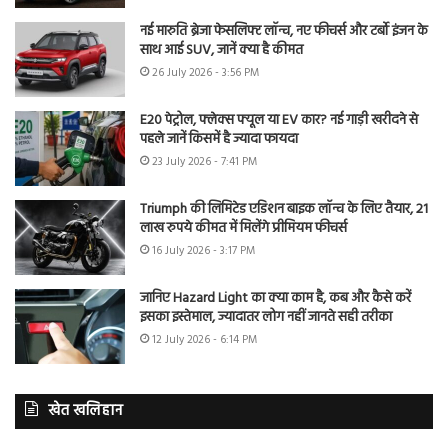
नई मारुति ब्रेजा फेसलिफ्ट लॉन्च, नए फीचर्स और टर्बो इंजन के
साथ आई SUV, जानें क्या है कीमत
26 July 2026 - 3:56 PM
E20 पेट्रोल, फ्लेक्स फ्यूल या EV कार? नई गाड़ी खरीदने से
पहले जानें किसमें है ज्यादा फायदा
23 July 2026 - 7:41 PM
Triumph की लिमिटेड एडिशन बाइक लॉन्च के लिए तैयार, 21
लाख रुपये कीमत में मिलेंगे प्रीमियम फीचर्स
16 July 2026 - 3:17 PM
जानिए Hazard Light का क्या काम है, कब और कैसे करें
इसका इस्तेमाल, ज्यादातर लोग नहीं जानते सही तरीका
12 July 2026 - 6:14 PM
खेत खलिहान