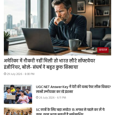
वायरल
अमेरिका में नौकरी नहीं मिली तो भारत लौटे सॉफ्टवेयर
इंजीनियर, बोले- संघर्ष ने बहुत कुछ सिखाया
29 July 2026 - 8:00 PM
UGC NET Answer Key में देरी की वजह पेपर लीक विवाद?
लाखों उम्मीदवार कर रहे इंतजार
26 July 2026 - 6:11 PM
SC छात्रों के लिए बड़ा अपडेट! 15 अगस्त से पहले कर लें ये
काम, वरना अटक सकती है स्कॉलरशिप