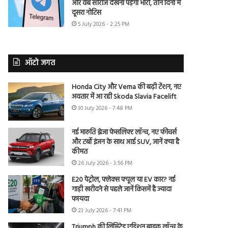
और वेब सीरीज देखना पड़ेगा भारी, तीन दिनों में
दूसरा नोटिस
5 July 2026 - 2:25 PM
ऑटो जगत
Honda City और Verna की बढ़ी टेंशन, नए
अवतार में आ रही Skoda Slavia Facelift
30 July 2026 - 7:48 PM
नई मारुति ब्रेजा फेसलिफ्ट लॉन्च, नए फीचर्स
और टर्बो इंजन के साथ आई SUV, जानें क्या है
कीमत
26 July 2026 - 3:56 PM
E20 पेट्रोल, फ्लेक्स फ्यूल या EV कार? नई
गाड़ी खरीदने से पहले जानें किसमें है ज्यादा
फायदा
23 July 2026 - 7:41 PM
Triumph की लिमिटेड एडिशन बाइक लॉन्च के