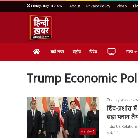
Friday, July 31 2026
About
Privacy Policy
Video
Li
Home
Live
बड़ी ख़बर
राष्ट्रीय
विदेश
राज्य
TV
Trump Economic Pol
2 July 2025 - 12:
हिंद-प्रशांत 
बड़ा प्लान तै
India US Relations : 
बड़ी ख़बर
रुबियो ने…