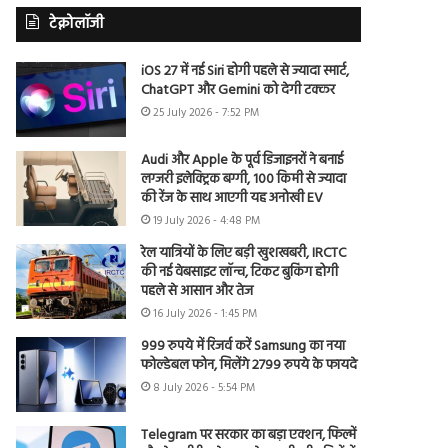
टेक्नोलॉजी
iOS 27 में नई Siri होगी पहले से ज्यादा स्मार्ट,
ChatGPT और Gemini को देगी टक्कर
25 July 2026 - 7:52 PM
Audi और Apple के पूर्व डिजाइनरों ने बनाई
लग्जरी इलेक्ट्रिक बग्गी, 100 किमी से ज्यादा
की रेंज के साथ आएगी यह अनोखी EV
19 July 2026 - 4:48 PM
रेल यात्रियों के लिए बड़ी खुशखबरी, IRCTC
की नई वेबसाइट लॉन्च, टिकट बुकिंग होगी
पहले से आसान और तेज
16 July 2026 - 1:45 PM
999 रुपये में रिजर्व करें Samsung का नया
फोल्डेबल फोन, मिलेंगे 2799 रुपये के फायदे
8 July 2026 - 5:54 PM
Telegram पर सरकार का बड़ा एक्शन, फिल्में