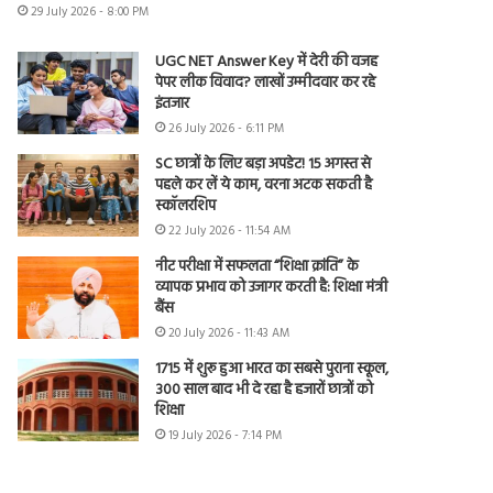
29 July 2026 - 8:00 PM
UGC NET Answer Key में देरी की वजह
पेपर लीक विवाद? लाखों उम्मीदवार कर रहे
इंतजार
26 July 2026 - 6:11 PM
SC छात्रों के लिए बड़ा अपडेट! 15 अगस्त से
पहले कर लें ये काम, वरना अटक सकती है
स्कॉलरशिप
22 July 2026 - 11:54 AM
नीट परीक्षा में सफलता “शिक्षा क्रांति” के
व्यापक प्रभाव को उजागर करती है: शिक्षा मंत्री
बैंस
20 July 2026 - 11:43 AM
1715 में शुरू हुआ भारत का सबसे पुराना स्कूल,
300 साल बाद भी दे रहा है हजारों छात्रों को
शिक्षा
19 July 2026 - 7:14 PM