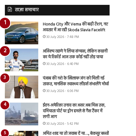
ताज़ा समाचार
Honda City और Verna की बढ़ी टेंशन, नए
अवतार में आ रही Skoda Slavia Facelift
30 July 2026 - 7:48 PM
अजिंक्य रहाणे ने लिया संन्यास, लेकिन कप्तानी
का ये रिकॉर्ड आज तक कोई नहीं तोड़ पाया
30 July 2026 - 6:40 PM
पंजाब की नशे के खिलाफ जंग को मिली नई
ताकत, मानसिक स्वास्थ्य लीडर्स संभालेंगे मोर्चा
30 July 2026 - 6:06 PM
ईरान-अमेरिका तनाव का असर अब मिस्र तक,
दमियाता पोर्ट पर ड्रोन हमले से गैस टैंकर में
लगी आग
30 July 2026 - 5:42 PM
अमित शाह या तो जवाब दें या…., बेकसूर बच्चों