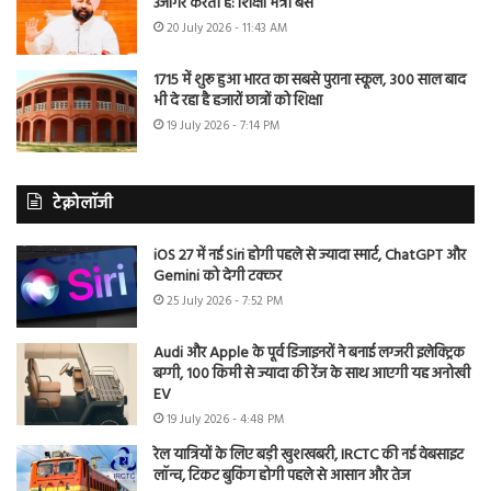
उजागर करती है: शिक्षा मंत्री बैंस
20 July 2026 - 11:43 AM
1715 में शुरू हुआ भारत का सबसे पुराना स्कूल, 300 साल बाद
भी दे रहा है हजारों छात्रों को शिक्षा
19 July 2026 - 7:14 PM
टेक्नोलॉजी
iOS 27 में नई Siri होगी पहले से ज्यादा स्मार्ट, ChatGPT और
Gemini को देगी टक्कर
25 July 2026 - 7:52 PM
Audi और Apple के पूर्व डिजाइनरों ने बनाई लग्जरी इलेक्ट्रिक
बग्गी, 100 किमी से ज्यादा की रेंज के साथ आएगी यह अनोखी
EV
19 July 2026 - 4:48 PM
रेल यात्रियों के लिए बड़ी खुशखबरी, IRCTC की नई वेबसाइट
लॉन्च, टिकट बुकिंग होगी पहले से आसान और तेज