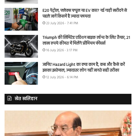
E20 पेट्रोल, फ्लेक्स फ्यूल या EV कार? नई गाड़ी खरीदने से
पहले जानें किसमें है ज्यादा फायदा
23 July 2026 - 7:41 PM
Triumph की लिमिटेड एडिशन बाइक लॉन्च के लिए तैयार, 21
लाख रुपये कीमत में मिलेंगे प्रीमियम फीचर्स
16 July 2026 - 3:17 PM
जानिए Hazard Light का क्या काम है, कब और कैसे करें
इसका इस्तेमाल, ज्यादातर लोग नहीं जानते सही तरीका
12 July 2026 - 6:14 PM
खेत खलिहान