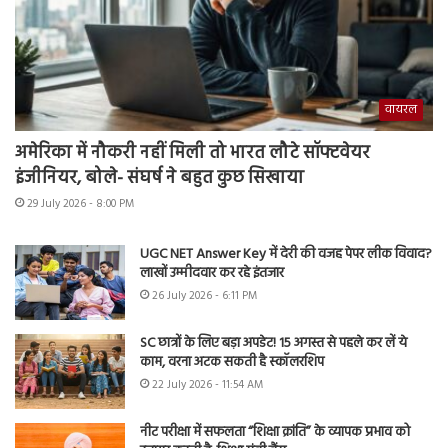
वायरल
अमेरिका में नौकरी नहीं मिली तो भारत लौटे सॉफ्टवेयर
इंजीनियर, बोले- संघर्ष ने बहुत कुछ सिखाया
29 July 2026 - 8:00 PM
UGC NET Answer Key में देरी की वजह पेपर लीक विवाद?
लाखों उम्मीदवार कर रहे इंतजार
26 July 2026 - 6:11 PM
SC छात्रों के लिए बड़ा अपडेट! 15 अगस्त से पहले कर लें ये
काम, वरना अटक सकती है स्कॉलरशिप
22 July 2026 - 11:54 AM
नीट परीक्षा में सफलता “शिक्षा क्रांति” के व्यापक प्रभाव को