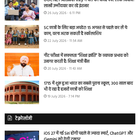
UGC NET Answer Key में देरी की वजह पेपर लीक विवाद?
लाखों उम्मीदवार कर रहे इंतजार
26 July 2026 - 6:11 PM
SC छात्रों के लिए बड़ा अपडेट! 15 अगस्त से पहले कर लें ये
काम, वरना अटक सकती है स्कॉलरशिप
22 July 2026 - 11:54 AM
नीट परीक्षा में सफलता “शिक्षा क्रांति” के व्यापक प्रभाव को
उजागर करती है: शिक्षा मंत्री बैंस
20 July 2026 - 11:43 AM
1715 में शुरू हुआ भारत का सबसे पुराना स्कूल, 300 साल बाद
भी दे रहा है हजारों छात्रों को शिक्षा
19 July 2026 - 7:14 PM
टेक्नोलॉजी
iOS 27 में नई Siri होगी पहले से ज्यादा स्मार्ट, ChatGPT और
Gemini को देगी टक्कर