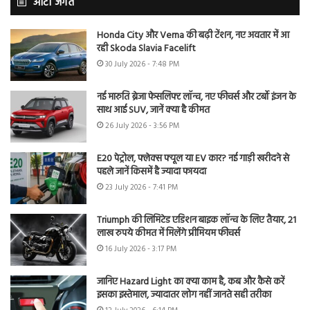
ऑटो जगत
Honda City और Verna की बढ़ी टेंशन, नए अवतार में आ
रही Skoda Slavia Facelift
30 July 2026 - 7:48 PM
नई मारुति ब्रेजा फेसलिफ्ट लॉन्च, नए फीचर्स और टर्बो इंजन के
साथ आई SUV, जानें क्या है कीमत
26 July 2026 - 3:56 PM
E20 पेट्रोल, फ्लेक्स फ्यूल या EV कार? नई गाड़ी खरीदने से
पहले जानें किसमें है ज्यादा फायदा
23 July 2026 - 7:41 PM
Triumph की लिमिटेड एडिशन बाइक लॉन्च के लिए तैयार, 21
लाख रुपये कीमत में मिलेंगे प्रीमियम फीचर्स
16 July 2026 - 3:17 PM
जानिए Hazard Light का क्या काम है, कब और कैसे करें
इसका इस्तेमाल, ज्यादातर लोग नहीं जानते सही तरीका