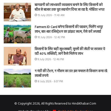
बागवानी को लाभकारी व्यवसाय बनाने के लिए किसानों को
बीज से बाजार तक पूरा सहयोग दिया जा रहा है: मोहिंदर भगत
15 July 2026 - 11:43 AM
Farmers ID Card बनेगा किसानों की पहचान, मिलेंगे भरपूर
लाभ, बार-बार रजिस्ट्रेशन का झंझट खत्म, ऐसे करें अप्लाई
10 July 2026 - 12:42 PM
किसानों के लिए बड़ी खुशखबरी, फूलों की खेती पर सरकार दे
रही 40% सब्सिडी, जानें कैसे मिलेगा लाभ
9 July 2026 - 12:46 PM
न मंडी की टेंशन, न मौसम का डर! इस फसल से किसान कमा रहे
लाखों रुपये
8 July 2026 - 6:07 PM
© Copyright 2026, All Rights Reserved to HindiKhabar.Com