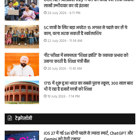
UGC NET Answer Key में देरी की वजह पेपर लीक विवाद?
लाखों उम्मीदवार कर रहे इंतजार
26 July 2026 - 6:11 PM
SC छात्रों के लिए बड़ा अपडेट! 15 अगस्त से पहले कर लें ये
काम, वरना अटक सकती है स्कॉलरशिप
22 July 2026 - 11:54 AM
नीट परीक्षा में सफलता “शिक्षा क्रांति” के व्यापक प्रभाव को
उजागर करती है: शिक्षा मंत्री बैंस
20 July 2026 - 11:43 AM
1715 में शुरू हुआ भारत का सबसे पुराना स्कूल, 300 साल बाद
भी दे रहा है हजारों छात्रों को शिक्षा
19 July 2026 - 7:14 PM
टेक्नोलॉजी
iOS 27 में नई Siri होगी पहले से ज्यादा स्मार्ट, ChatGPT और
Gemini को देगी टक्कर