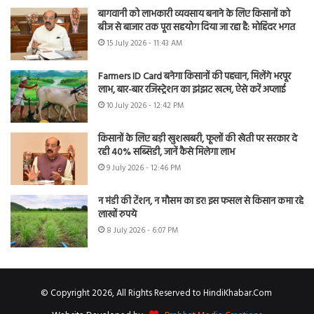
बागवानी को लाभकारी व्यवसाय बनाने के लिए किसानों को
बीज से बाजार तक पूरा सहयोग दिया जा रहा है: मोहिंदर भगत
15 July 2026 - 11:43 AM
Farmers ID Card बनेगा किसानों की पहचान, मिलेंगे भरपूर
लाभ, बार-बार रजिस्ट्रेशन का झंझट खत्म, ऐसे करें अप्लाई
10 July 2026 - 12:42 PM
किसानों के लिए बड़ी खुशखबरी, फूलों की खेती पर सरकार दे
रही 40% सब्सिडी, जानें कैसे मिलेगा लाभ
9 July 2026 - 12:46 PM
न मंडी की टेंशन, न मौसम का डर! इस फसल से किसान कमा रहे
लाखों रुपये
8 July 2026 - 6:07 PM
© Copyright 2026, All Rights Reserved to HindiKhabar.Com