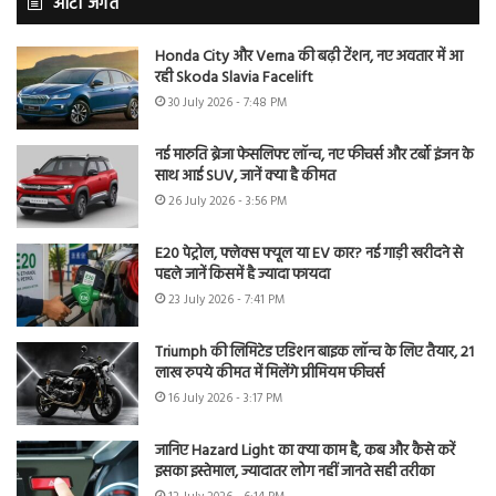
ऑटो जगत
Honda City और Verna की बढ़ी टेंशन, नए अवतार में आ
रही Skoda Slavia Facelift
30 July 2026 - 7:48 PM
नई मारुति ब्रेजा फेसलिफ्ट लॉन्च, नए फीचर्स और टर्बो इंजन के
साथ आई SUV, जानें क्या है कीमत
26 July 2026 - 3:56 PM
E20 पेट्रोल, फ्लेक्स फ्यूल या EV कार? नई गाड़ी खरीदने से
पहले जानें किसमें है ज्यादा फायदा
23 July 2026 - 7:41 PM
Triumph की लिमिटेड एडिशन बाइक लॉन्च के लिए तैयार, 21
लाख रुपये कीमत में मिलेंगे प्रीमियम फीचर्स
16 July 2026 - 3:17 PM
जानिए Hazard Light का क्या काम है, कब और कैसे करें
इसका इस्तेमाल, ज्यादातर लोग नहीं जानते सही तरीका