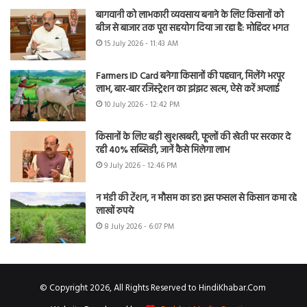
बागवानी को लाभकारी व्यवसाय बनाने के लिए किसानों को
बीज से बाजार तक पूरा सहयोग दिया जा रहा है: मोहिंदर भगत
15 July 2026 - 11:43 AM
Farmers ID Card बनेगा किसानों की पहचान, मिलेंगे भरपूर
लाभ, बार-बार रजिस्ट्रेशन का झंझट खत्म, ऐसे करें अप्लाई
10 July 2026 - 12:42 PM
किसानों के लिए बड़ी खुशखबरी, फूलों की खेती पर सरकार दे
रही 40% सब्सिडी, जानें कैसे मिलेगा लाभ
9 July 2026 - 12:46 PM
न मंडी की टेंशन, न मौसम का डर! इस फसल से किसान कमा रहे
लाखों रुपये
8 July 2026 - 6:07 PM
© Copyright 2026, All Rights Reserved to HindiKhabar.Com