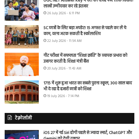
UGC NET Answer Key में देरी की वजह पेपर लीक विवाद?
लाखों उम्मीदवार कर रहे इंतजार
26 July 2026 - 6:11 PM
SC छात्रों के लिए बड़ा अपडेट! 15 अगस्त से पहले कर लें ये
काम, वरना अटक सकती है स्कॉलरशिप
22 July 2026 - 11:54 AM
नीट परीक्षा में सफलता “शिक्षा क्रांति” के व्यापक प्रभाव को
उजागर करती है: शिक्षा मंत्री बैंस
20 July 2026 - 11:43 AM
1715 में शुरू हुआ भारत का सबसे पुराना स्कूल, 300 साल बाद
भी दे रहा है हजारों छात्रों को शिक्षा
19 July 2026 - 7:14 PM
टेक्नोलॉजी
iOS 27 में नई Siri होगी पहले से ज्यादा स्मार्ट, ChatGPT और
Gemini को देगी टक्कर