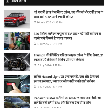
ऑटो जगत
नई मारुति ब्रेजा फेसलिफ्ट लॉन्च, नए फीचर्स और टर्बो इंजन के
साथ आई SUV, जानें क्या है कीमत
26 July 2026 - 3:56 PM
E20 पेट्रोल, फ्लेक्स फ्यूल या EV कार? नई गाड़ी खरीदने से
पहले जानें किसमें है ज्यादा फायदा
23 July 2026 - 7:41 PM
Triumph की लिमिटेड एडिशन बाइक लॉन्च के लिए तैयार, 21
लाख रुपये कीमत में मिलेंगे प्रीमियम फीचर्स
16 July 2026 - 3:17 PM
जानिए Hazard Light का क्या काम है, कब और कैसे करें
इसका इस्तेमाल, ज्यादातर लोग नहीं जानते सही तरीका
12 July 2026 - 6:14 PM
Renault Duster खरीदने का प्लान? 2 लाख डाउन पेमेंट पर
जानें कितनी बनेगी EMI और कितना देना होगा लोन