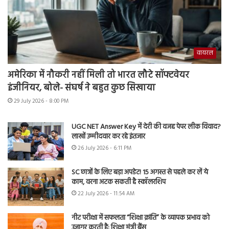
वायरल
अमेरिका में नौकरी नहीं मिली तो भारत लौटे सॉफ्टवेयर
इंजीनियर, बोले- संघर्ष ने बहुत कुछ सिखाया
29 July 2026 - 8:00 PM
UGC NET Answer Key में देरी की वजह पेपर लीक विवाद?
लाखों उम्मीदवार कर रहे इंतजार
26 July 2026 - 6:11 PM
SC छात्रों के लिए बड़ा अपडेट! 15 अगस्त से पहले कर लें ये
काम, वरना अटक सकती है स्कॉलरशिप
22 July 2026 - 11:54 AM
नीट परीक्षा में सफलता “शिक्षा क्रांति” के व्यापक प्रभाव को
उजागर करती है: शिक्षा मंत्री बैंस