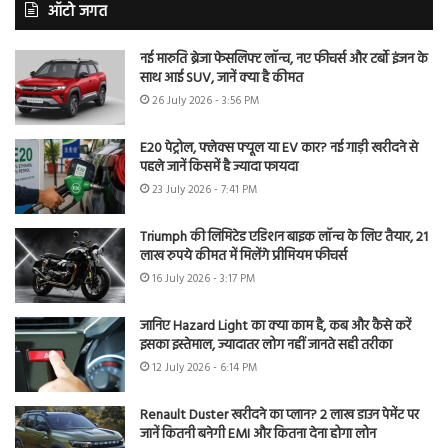
ऑटो जगत
नई मारुति ब्रेजा फेसलिफ्ट लॉन्च, नए फीचर्स और टर्बो इंजन के
साथ आई SUV, जानें क्या है कीमत
26 July 2026 - 3:56 PM
E20 पेट्रोल, फ्लेक्स फ्यूल या EV कार? नई गाड़ी खरीदने से
पहले जानें किसमें है ज्यादा फायदा
23 July 2026 - 7:41 PM
Triumph की लिमिटेड एडिशन बाइक लॉन्च के लिए तैयार, 21
लाख रुपये कीमत में मिलेंगे प्रीमियम फीचर्स
16 July 2026 - 3:17 PM
जानिए Hazard Light का क्या काम है, कब और कैसे करें
इसका इस्तेमाल, ज्यादातर लोग नहीं जानते सही तरीका
12 July 2026 - 6:14 PM
Renault Duster खरीदने का प्लान? 2 लाख डाउन पेमेंट पर
जानें कितनी बनेगी EMI और कितना देना होगा लोन