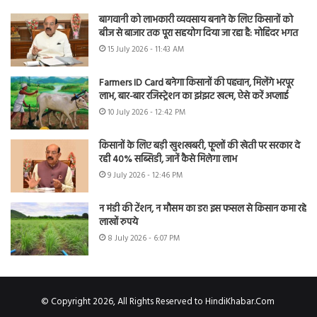
बागवानी को लाभकारी व्यवसाय बनाने के लिए किसानों को
बीज से बाजार तक पूरा सहयोग दिया जा रहा है: मोहिंदर भगत
15 July 2026 - 11:43 AM
Farmers ID Card बनेगा किसानों की पहचान, मिलेंगे भरपूर
लाभ, बार-बार रजिस्ट्रेशन का झंझट खत्म, ऐसे करें अप्लाई
10 July 2026 - 12:42 PM
किसानों के लिए बड़ी खुशखबरी, फूलों की खेती पर सरकार दे
रही 40% सब्सिडी, जानें कैसे मिलेगा लाभ
9 July 2026 - 12:46 PM
न मंडी की टेंशन, न मौसम का डर! इस फसल से किसान कमा रहे
लाखों रुपये
8 July 2026 - 6:07 PM
© Copyright 2026, All Rights Reserved to HindiKhabar.Com