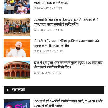
लाखों उम्मीदवार कर रहे इंतजार
26 July 2026 - 6:11 PM
SC छात्रों के लिए बड़ा अपडेट! 15 अगस्त से पहले कर लें ये
काम, वरना अटक सकती है स्कॉलरशिप
22 July 2026 - 11:54 AM
नीट परीक्षा में सफलता “शिक्षा क्रांति” के व्यापक प्रभाव को
उजागर करती है: शिक्षा मंत्री बैंस
20 July 2026 - 11:43 AM
1715 में शुरू हुआ भारत का सबसे पुराना स्कूल, 300 साल बाद
भी दे रहा है हजारों छात्रों को शिक्षा
19 July 2026 - 7:14 PM
टेक्नोलॉजी
iOS 27 में नई Siri होगी पहले से ज्यादा स्मार्ट, ChatGPT और
Gemini को देगी टक्कर