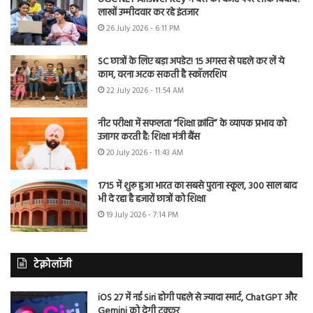
लाखों उम्मीदवार कर रहे इंतजार
26 July 2026 - 6:11 PM
SC छात्रों के लिए बड़ा अपडेट! 15 अगस्त से पहले कर लें ये
काम, वरना अटक सकती है स्कॉलरशिप
22 July 2026 - 11:54 AM
नीट परीक्षा में सफलता “शिक्षा क्रांति” के व्यापक प्रभाव को
उजागर करती है: शिक्षा मंत्री बैंस
20 July 2026 - 11:43 AM
1715 में शुरू हुआ भारत का सबसे पुराना स्कूल, 300 साल बाद
भी दे रहा है हजारों छात्रों को शिक्षा
19 July 2026 - 7:14 PM
टेक्नोलॉजी
iOS 27 में नई Siri होगी पहले से ज्यादा स्मार्ट, ChatGPT और
Gemini को देगी टक्कर