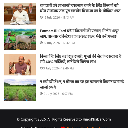
बागवानी को लाभकारी व्यवसाय बनाने के लिए किसानों को
बीज से बाजार तक पूरा सहयोग दिया जा रहा है: मोहिंदर भगत
15 July 2026 - 11:43 AM
Farmers ID Card बनेगा किसानों की पहचान, मिलेंगे भरपूर
लाभ, बार-बार रजिस्ट्रेशन का झंझट खत्म, ऐसे करें अप्लाई
10 July 2026 - 12:42 PM
किसानों के लिए बड़ी खुशखबरी, फूलों की खेती पर सरकार दे
रही 40% सब्सिडी, जानें कैसे मिलेगा लाभ
9 July 2026 - 12:46 PM
न मंडी की टेंशन, न मौसम का डर! इस फसल से किसान कमा रहे
लाखों रुपये
8 July 2026 - 6:07 PM
© Copyright 2026, All Rights Reserved to HindiKhabar.Com