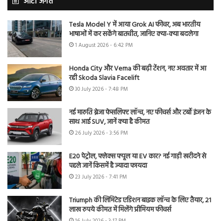
ऑटो जगत
Tesla Model Y में आया Grok AI फीचर, अब भारतीय
भाषाओं में कर सकेंगे बातचीत, जानिए क्या-क्या बदलेगा
1 August 2026 - 6:42 PM
Honda City और Verna की बढ़ी टेंशन, नए अवतार में आ
रही Skoda Slavia Facelift
30 July 2026 - 7:48 PM
नई मारुति ब्रेजा फेसलिफ्ट लॉन्च, नए फीचर्स और टर्बो इंजन के
साथ आई SUV, जानें क्या है कीमत
26 July 2026 - 3:56 PM
E20 पेट्रोल, फ्लेक्स फ्यूल या EV कार? नई गाड़ी खरीदने से
पहले जानें किसमें है ज्यादा फायदा
23 July 2026 - 7:41 PM
Triumph की लिमिटेड एडिशन बाइक लॉन्च के लिए तैयार, 21
लाख रुपये कीमत में मिलेंगे प्रीमियम फीचर्स