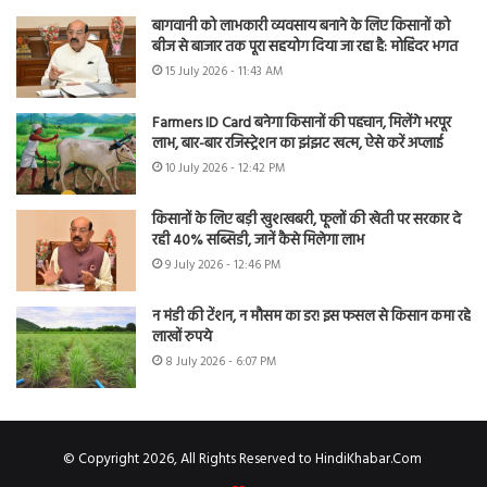
बागवानी को लाभकारी व्यवसाय बनाने के लिए किसानों को
बीज से बाजार तक पूरा सहयोग दिया जा रहा है: मोहिंदर भगत
15 July 2026 - 11:43 AM
Farmers ID Card बनेगा किसानों की पहचान, मिलेंगे भरपूर
लाभ, बार-बार रजिस्ट्रेशन का झंझट खत्म, ऐसे करें अप्लाई
10 July 2026 - 12:42 PM
किसानों के लिए बड़ी खुशखबरी, फूलों की खेती पर सरकार दे
रही 40% सब्सिडी, जानें कैसे मिलेगा लाभ
9 July 2026 - 12:46 PM
न मंडी की टेंशन, न मौसम का डर! इस फसल से किसान कमा रहे
लाखों रुपये
8 July 2026 - 6:07 PM
© Copyright 2026, All Rights Reserved to HindiKhabar.Com