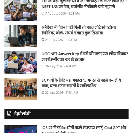
CBI का बड़ा खुलासा: NTA के एक्सपर्ट्स के जरिए लीक हुआ
NEET-UG का पेपर, चार्जशीट में चौंकाने वाले खुलासे
7 August 2026 - 9:21 AM
अमेरिका में नौकरी नहीं मिली तो भारत लौटे सॉफ्टवेयर
इंजीनियर, बोले- संघर्ष ने बहुत कुछ सिखाया
29 July 2026 - 8:00 PM
UGC NET Answer Key में देरी की वजह पेपर लीक विवाद?
लाखों उम्मीदवार कर रहे इंतजार
26 July 2026 - 6:11 PM
SC छात्रों के लिए बड़ा अपडेट! 15 अगस्त से पहले कर लें ये
काम, वरना अटक सकती है स्कॉलरशिप
22 July 2026 - 11:54 AM
टेक्नोलॉजी
iOS 27 में नई Siri होगी पहले से ज्यादा स्मार्ट, ChatGPT और