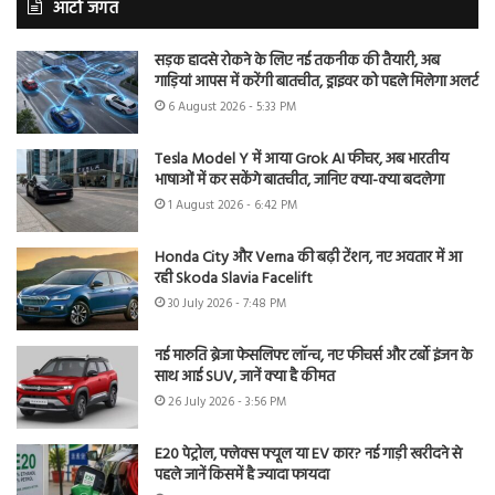
ऑटो जगत
सड़क हादसे रोकने के लिए नई तकनीक की तैयारी, अब
गाड़ियां आपस में करेंगी बातचीत, ड्राइवर को पहले मिलेगा अलर्ट
6 August 2026 - 5:33 PM
Tesla Model Y में आया Grok AI फीचर, अब भारतीय
भाषाओं में कर सकेंगे बातचीत, जानिए क्या-क्या बदलेगा
1 August 2026 - 6:42 PM
Honda City और Verna की बढ़ी टेंशन, नए अवतार में आ
रही Skoda Slavia Facelift
30 July 2026 - 7:48 PM
नई मारुति ब्रेजा फेसलिफ्ट लॉन्च, नए फीचर्स और टर्बो इंजन के
साथ आई SUV, जानें क्या है कीमत
26 July 2026 - 3:56 PM
E20 पेट्रोल, फ्लेक्स फ्यूल या EV कार? नई गाड़ी खरीदने से
पहले जानें किसमें है ज्यादा फायदा