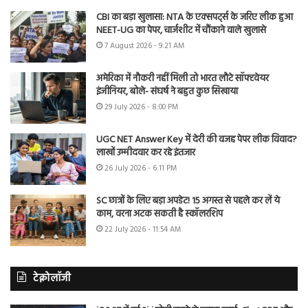
CBI का बड़ा खुलासा: NTA के एक्सपर्ट्स के जरिए लीक हुआ
NEET-UG का पेपर, चार्जशीट में चौंकाने वाले खुलासे
7 August 2026 - 9:21 AM
अमेरिका में नौकरी नहीं मिली तो भारत लौटे सॉफ्टवेयर
इंजीनियर, बोले- संघर्ष ने बहुत कुछ सिखाया
29 July 2026 - 8:00 PM
UGC NET Answer Key में देरी की वजह पेपर लीक विवाद?
लाखों उम्मीदवार कर रहे इंतजार
26 July 2026 - 6:11 PM
SC छात्रों के लिए बड़ा अपडेट! 15 अगस्त से पहले कर लें ये
काम, वरना अटक सकती है स्कॉलरशिप
22 July 2026 - 11:54 AM
टेक्नोलॉजी