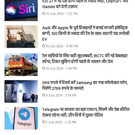
iOS 27 में नई Siri होगी पहले से ज्यादा स्मार्ट, ChatGPT और
Gemini को देगी टक्कर
25 July 2026 - 7:52 PM
Audi और Apple के पूर्व डिजाइनरों ने बनाई लग्जरी इलेक्ट्रिक
बग्गी, 100 किमी से ज्यादा की रेंज के साथ आएगी यह अनोखी
EV
19 July 2026 - 4:48 PM
रेल यात्रियों के लिए बड़ी खुशखबरी, IRCTC की नई वेबसाइट
लॉन्च, टिकट बुकिंग होगी पहले से आसान और तेज
16 July 2026 - 1:45 PM
999 रुपये में रिजर्व करें Samsung का नया फोल्डेबल फोन,
मिलेंगे 2799 रुपये के फायदे
8 July 2026 - 5:54 PM
Telegram पर सरकार का बड़ा एक्शन, फिल्में और वेब सीरीज
देखना पड़ेगा भारी, तीन दिनों में दूसरा नोटिस
5 July 2026 - 2:25 PM