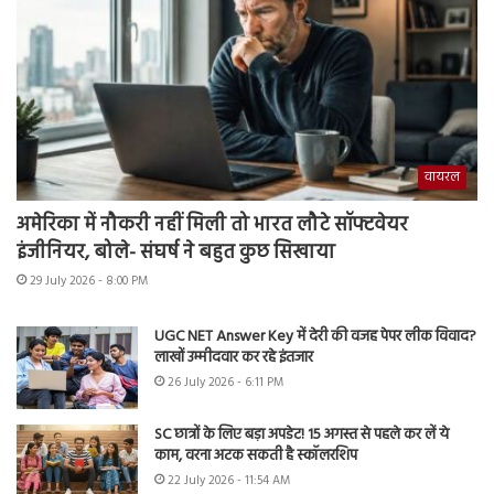
वायरल
अमेरिका में नौकरी नहीं मिली तो भारत लौटे सॉफ्टवेयर
इंजीनियर, बोले- संघर्ष ने बहुत कुछ सिखाया
29 July 2026 - 8:00 PM
UGC NET Answer Key में देरी की वजह पेपर लीक विवाद?
लाखों उम्मीदवार कर रहे इंतजार
26 July 2026 - 6:11 PM
SC छात्रों के लिए बड़ा अपडेट! 15 अगस्त से पहले कर लें ये
काम, वरना अटक सकती है स्कॉलरशिप
22 July 2026 - 11:54 AM