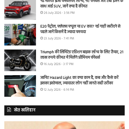
नई मारुति ब्रेजा फेसलिफ्ट लॉन्च, नए फीचर्स और टर्बो इंजन के
साथ आई SUV, जानें क्या है कीमत
26 July 2026 - 3:56 PM
E20 पेट्रोल, फ्लेक्स फ्यूल या EV कार? नई गाड़ी खरीदने से
पहले जानें किसमें है ज्यादा फायदा
23 July 2026 - 7:41 PM
Triumph की लिमिटेड एडिशन बाइक लॉन्च के लिए तैयार, 21
लाख रुपये कीमत में मिलेंगे प्रीमियम फीचर्स
16 July 2026 - 3:17 PM
जानिए Hazard Light का क्या काम है, कब और कैसे करें
इसका इस्तेमाल, ज्यादातर लोग नहीं जानते सही तरीका
12 July 2026 - 6:14 PM
खेत खलिहान