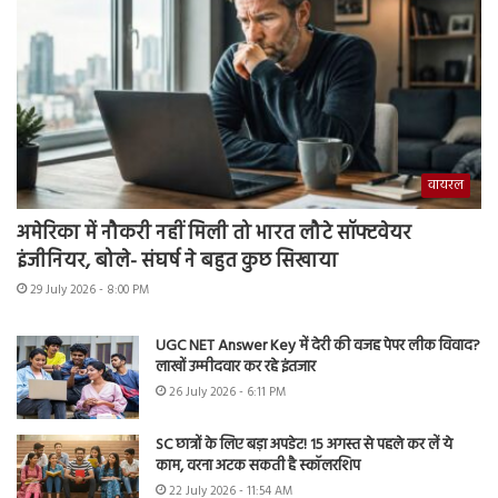
वायरल
अमेरिका में नौकरी नहीं मिली तो भारत लौटे सॉफ्टवेयर
इंजीनियर, बोले- संघर्ष ने बहुत कुछ सिखाया
29 July 2026 - 8:00 PM
UGC NET Answer Key में देरी की वजह पेपर लीक विवाद?
लाखों उम्मीदवार कर रहे इंतजार
26 July 2026 - 6:11 PM
SC छात्रों के लिए बड़ा अपडेट! 15 अगस्त से पहले कर लें ये
काम, वरना अटक सकती है स्कॉलरशिप
22 July 2026 - 11:54 AM