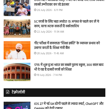
UGC NET Answer Key में देरी की वजह पेपर लीक विवाद?
लाखों उम्मीदवार कर रहे इंतजार
26 July 2026 - 6:11 PM
SC छात्रों के लिए बड़ा अपडेट! 15 अगस्त से पहले कर लें ये
काम, वरना अटक सकती है स्कॉलरशिप
22 July 2026 - 11:54 AM
नीट परीक्षा में सफलता “शिक्षा क्रांति” के व्यापक प्रभाव को
उजागर करती है: शिक्षा मंत्री बैंस
20 July 2026 - 11:43 AM
1715 में शुरू हुआ भारत का सबसे पुराना स्कूल, 300 साल बाद
भी दे रहा है हजारों छात्रों को शिक्षा
19 July 2026 - 7:14 PM
टेक्नोलॉजी
iOS 27 में नई Siri होगी पहले से ज्यादा स्मार्ट, ChatGPT और
Gemini को देगी टक्कर