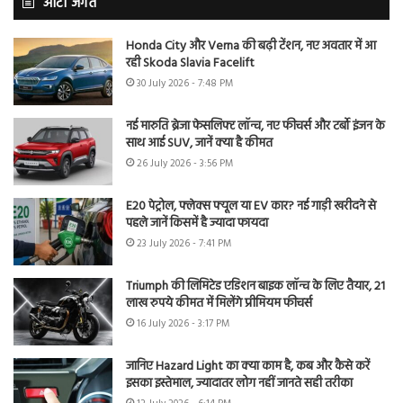
ऑटो जगत
Honda City और Verna की बढ़ी टेंशन, नए अवतार में आ
रही Skoda Slavia Facelift
30 July 2026 - 7:48 PM
नई मारुति ब्रेजा फेसलिफ्ट लॉन्च, नए फीचर्स और टर्बो इंजन के
साथ आई SUV, जानें क्या है कीमत
26 July 2026 - 3:56 PM
E20 पेट्रोल, फ्लेक्स फ्यूल या EV कार? नई गाड़ी खरीदने से
पहले जानें किसमें है ज्यादा फायदा
23 July 2026 - 7:41 PM
Triumph की लिमिटेड एडिशन बाइक लॉन्च के लिए तैयार, 21
लाख रुपये कीमत में मिलेंगे प्रीमियम फीचर्स
16 July 2026 - 3:17 PM
जानिए Hazard Light का क्या काम है, कब और कैसे करें
इसका इस्तेमाल, ज्यादातर लोग नहीं जानते सही तरीका