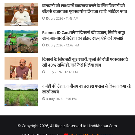
बागवानी को लाभकारी व्यवसाय बनाने के लिए किसानों को
बीज से बाजार तक पूरा सहयोग दिया जा रहा है: मोहिंदर भगत
15 July 2026 - 11:43 AM
Farmers ID Card बनेगा किसानों की पहचान, मिलेंगे भरपूर
लाभ, बार-बार रजिस्ट्रेशन का झंझट खत्म, ऐसे करें अप्लाई
10 July 2026 - 12:42 PM
किसानों के लिए बड़ी खुशखबरी, फूलों की खेती पर सरकार दे
रही 40% सब्सिडी, जानें कैसे मिलेगा लाभ
9 July 2026 - 12:46 PM
न मंडी की टेंशन, न मौसम का डर! इस फसल से किसान कमा रहे
लाखों रुपये
8 July 2026 - 6:07 PM
© Copyright 2026, All Rights Reserved to HindiKhabar.Com