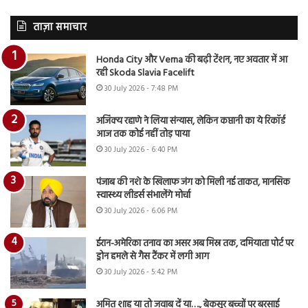
ताज़ा समाचार
Honda City और Verna की बढ़ी टेंशन, नए अवतार में आ
रही Skoda Slavia Facelift
30 July 2026 - 7:48 PM
अजिंक्य रहाणे ने लिया संन्यास, लेकिन कप्तानी का ये रिकॉर्ड
आज तक कोई नहीं तोड़ पाया
30 July 2026 - 6:40 PM
पंजाब की नशे के खिलाफ जंग को मिली नई ताकत, मानसिक
स्वास्थ्य लीडर्स संभालेंगे मोर्चा
30 July 2026 - 6:06 PM
ईरान-अमेरिका तनाव का असर अब मिस्र तक, दमियाता पोर्ट पर
ड्रोन हमले से गैस टैंकर में लगी आग
30 July 2026 - 5:42 PM
अमित शाह या तो जवाब दें या…., बेकसूर बच्चों पर बरसाई