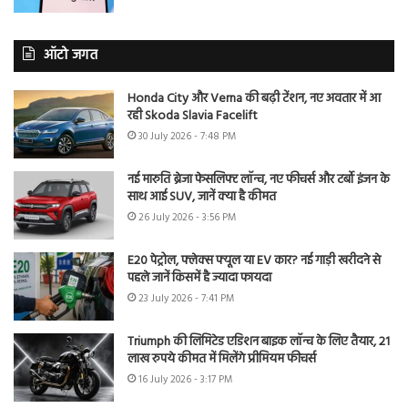
ऑटो जगत
Honda City और Verna की बढ़ी टेंशन, नए अवतार में आ
रही Skoda Slavia Facelift
30 July 2026 - 7:48 PM
नई मारुति ब्रेजा फेसलिफ्ट लॉन्च, नए फीचर्स और टर्बो इंजन के
साथ आई SUV, जानें क्या है कीमत
26 July 2026 - 3:56 PM
E20 पेट्रोल, फ्लेक्स फ्यूल या EV कार? नई गाड़ी खरीदने से
पहले जानें किसमें है ज्यादा फायदा
23 July 2026 - 7:41 PM
Triumph की लिमिटेड एडिशन बाइक लॉन्च के लिए तैयार, 21
लाख रुपये कीमत में मिलेंगे प्रीमियम फीचर्स
16 July 2026 - 3:17 PM