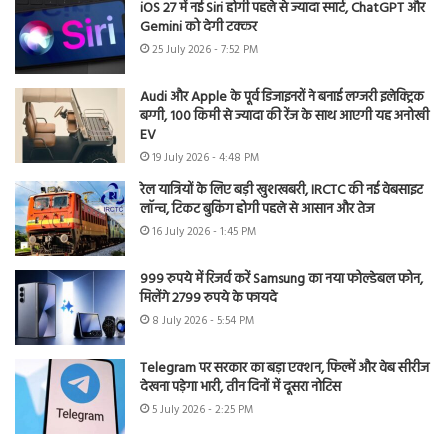
iOS 27 में नई Siri होगी पहले से ज्यादा स्मार्ट, ChatGPT और
Gemini को देगी टक्कर
25 July 2026 - 7:52 PM
Audi और Apple के पूर्व डिजाइनरों ने बनाई लग्जरी इलेक्ट्रिक
बग्गी, 100 किमी से ज्यादा की रेंज के साथ आएगी यह अनोखी
EV
19 July 2026 - 4:48 PM
रेल यात्रियों के लिए बड़ी खुशखबरी, IRCTC की नई वेबसाइट
लॉन्च, टिकट बुकिंग होगी पहले से आसान और तेज
16 July 2026 - 1:45 PM
999 रुपये में रिजर्व करें Samsung का नया फोल्डेबल फोन,
मिलेंगे 2799 रुपये के फायदे
8 July 2026 - 5:54 PM
Telegram पर सरकार का बड़ा एक्शन, फिल्में और वेब सीरीज
देखना पड़ेगा भारी, तीन दिनों में दूसरा नोटिस
5 July 2026 - 2:25 PM