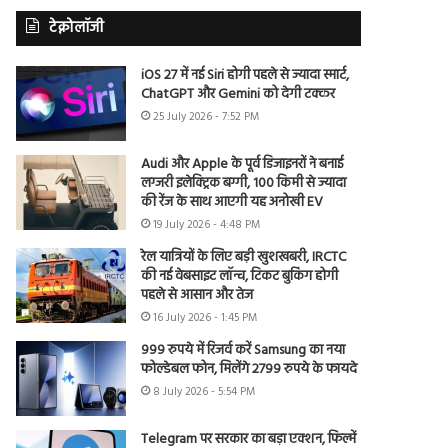
टेक्नोलॉजी
iOS 27 में नई Siri होगी पहले से ज्यादा स्मार्ट,
ChatGPT और Gemini को देगी टक्कर
25 July 2026 - 7:52 PM
Audi और Apple के पूर्व डिजाइनरों ने बनाई
लग्जरी इलेक्ट्रिक बग्गी, 100 किमी से ज्यादा
की रेंज के साथ आएगी यह अनोखी EV
19 July 2026 - 4:48 PM
रेल यात्रियों के लिए बड़ी खुशखबरी, IRCTC
की नई वेबसाइट लॉन्च, टिकट बुकिंग होगी
पहले से आसान और तेज
16 July 2026 - 1:45 PM
999 रुपये में रिजर्व करें Samsung का नया
फोल्डेबल फोन, मिलेंगे 2799 रुपये के फायदे
8 July 2026 - 5:54 PM
Telegram पर सरकार का बड़ा एक्शन, फिल्में