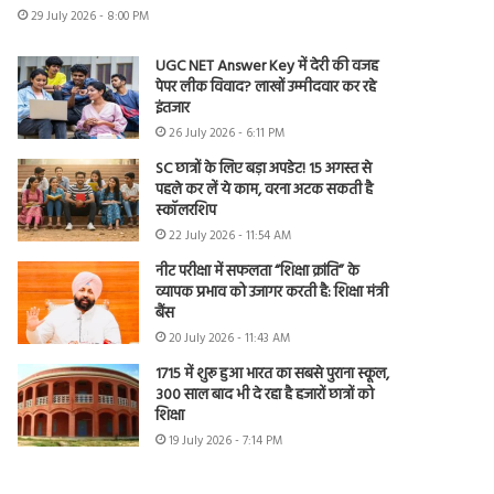
29 July 2026 - 8:00 PM
UGC NET Answer Key में देरी की वजह
पेपर लीक विवाद? लाखों उम्मीदवार कर रहे
इंतजार
26 July 2026 - 6:11 PM
SC छात्रों के लिए बड़ा अपडेट! 15 अगस्त से
पहले कर लें ये काम, वरना अटक सकती है
स्कॉलरशिप
22 July 2026 - 11:54 AM
नीट परीक्षा में सफलता “शिक्षा क्रांति” के
व्यापक प्रभाव को उजागर करती है: शिक्षा मंत्री
बैंस
20 July 2026 - 11:43 AM
1715 में शुरू हुआ भारत का सबसे पुराना स्कूल,
300 साल बाद भी दे रहा है हजारों छात्रों को
शिक्षा
19 July 2026 - 7:14 PM