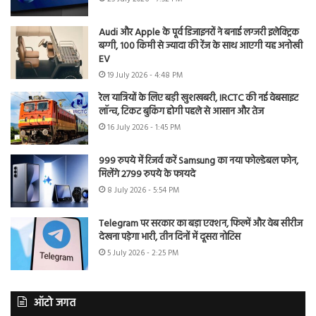
Audi और Apple के पूर्व डिजाइनरों ने बनाई लग्जरी इलेक्ट्रिक
बग्गी, 100 किमी से ज्यादा की रेंज के साथ आएगी यह अनोखी
EV
19 July 2026 - 4:48 PM
रेल यात्रियों के लिए बड़ी खुशखबरी, IRCTC की नई वेबसाइट
लॉन्च, टिकट बुकिंग होगी पहले से आसान और तेज
16 July 2026 - 1:45 PM
999 रुपये में रिजर्व करें Samsung का नया फोल्डेबल फोन,
मिलेंगे 2799 रुपये के फायदे
8 July 2026 - 5:54 PM
Telegram पर सरकार का बड़ा एक्शन, फिल्में और वेब सीरीज
देखना पड़ेगा भारी, तीन दिनों में दूसरा नोटिस
5 July 2026 - 2:25 PM
ऑटो जगत