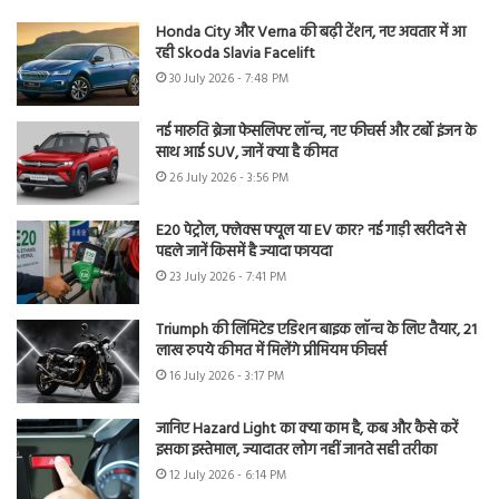
Honda City और Verna की बढ़ी टेंशन, नए अवतार में आ
रही Skoda Slavia Facelift
30 July 2026 - 7:48 PM
नई मारुति ब्रेजा फेसलिफ्ट लॉन्च, नए फीचर्स और टर्बो इंजन के
साथ आई SUV, जानें क्या है कीमत
26 July 2026 - 3:56 PM
E20 पेट्रोल, फ्लेक्स फ्यूल या EV कार? नई गाड़ी खरीदने से
पहले जानें किसमें है ज्यादा फायदा
23 July 2026 - 7:41 PM
Triumph की लिमिटेड एडिशन बाइक लॉन्च के लिए तैयार, 21
लाख रुपये कीमत में मिलेंगे प्रीमियम फीचर्स
16 July 2026 - 3:17 PM
जानिए Hazard Light का क्या काम है, कब और कैसे करें
इसका इस्तेमाल, ज्यादातर लोग नहीं जानते सही तरीका
12 July 2026 - 6:14 PM