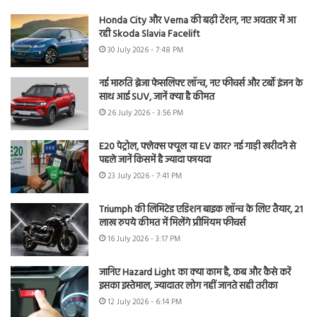
Honda City और Verna की बढ़ी टेंशन, नए अवतार में आ
रही Skoda Slavia Facelift
30 July 2026 - 7:48 PM
नई मारुति ब्रेजा फेसलिफ्ट लॉन्च, नए फीचर्स और टर्बो इंजन के
साथ आई SUV, जानें क्या है कीमत
26 July 2026 - 3:56 PM
E20 पेट्रोल, फ्लेक्स फ्यूल या EV कार? नई गाड़ी खरीदने से
पहले जानें किसमें है ज्यादा फायदा
23 July 2026 - 7:41 PM
Triumph की लिमिटेड एडिशन बाइक लॉन्च के लिए तैयार, 21
लाख रुपये कीमत में मिलेंगे प्रीमियम फीचर्स
16 July 2026 - 3:17 PM
जानिए Hazard Light का क्या काम है, कब और कैसे करें
इसका इस्तेमाल, ज्यादातर लोग नहीं जानते सही तरीका
12 July 2026 - 6:14 PM