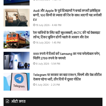
Audi और Apple के पूर्व डिजाइनरों ने बनाई लग्जरी इलेक्ट्रिक
बग्गी, 100 किमी से ज्यादा की रेंज के साथ आएगी यह अनोखी
EV
19 July 2026 - 4:48 PM
रेल यात्रियों के लिए बड़ी खुशखबरी, IRCTC की नई वेबसाइट
लॉन्च, टिकट बुकिंग होगी पहले से आसान और तेज
16 July 2026 - 1:45 PM
999 रुपये में रिजर्व करें Samsung का नया फोल्डेबल फोन,
मिलेंगे 2799 रुपये के फायदे
8 July 2026 - 5:54 PM
Telegram पर सरकार का बड़ा एक्शन, फिल्में और वेब सीरीज
देखना पड़ेगा भारी, तीन दिनों में दूसरा नोटिस
5 July 2026 - 2:25 PM
ऑटो जगत