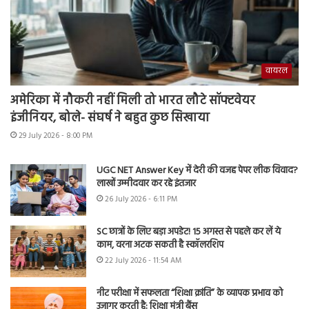
वायरल
अमेरिका में नौकरी नहीं मिली तो भारत लौटे सॉफ्टवेयर
इंजीनियर, बोले- संघर्ष ने बहुत कुछ सिखाया
29 July 2026 - 8:00 PM
UGC NET Answer Key में देरी की वजह पेपर लीक विवाद?
लाखों उम्मीदवार कर रहे इंतजार
26 July 2026 - 6:11 PM
SC छात्रों के लिए बड़ा अपडेट! 15 अगस्त से पहले कर लें ये
काम, वरना अटक सकती है स्कॉलरशिप
22 July 2026 - 11:54 AM
नीट परीक्षा में सफलता “शिक्षा क्रांति” के व्यापक प्रभाव को
उजागर करती है: शिक्षा मंत्री बैंस