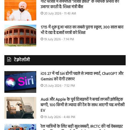
नीट परीक्षा में सफलता “शिक्षा क्रांति” के व्यापक प्रभाव को
उजागर करती है: शिक्षा मंत्री बैंस
20 July 2026 - 11:43 AM
1715 में शुरू हुआ भारत का सबसे पुराना स्कूल, 300 साल बाद
भी दे रहा है हजारों छात्रों को शिक्षा
19 July 2026 - 7:14 PM
टेक्नोलॉजी
iOS 27 में नई Siri होगी पहले से ज्यादा स्मार्ट, ChatGPT और
Gemini को देगी टक्कर
25 July 2026 - 7:52 PM
Audi और Apple के पूर्व डिजाइनरों ने बनाई लग्जरी इलेक्ट्रिक
बग्गी, 100 किमी से ज्यादा की रेंज के साथ आएगी यह अनोखी
EV
19 July 2026 - 4:48 PM
रेल यात्रियों के लिए बड़ी खुशखबरी, IRCTC की नई वेबसाइट