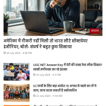
वायरल
अमेरिका में नौकरी नहीं मिली तो भारत लौटे सॉफ्टवेयर
इंजीनियर, बोले- संघर्ष ने बहुत कुछ सिखाया
29 July 2026 - 8:00 PM
UGC NET Answer Key में देरी की वजह पेपर लीक विवाद?
लाखों उम्मीदवार कर रहे इंतजार
26 July 2026 - 6:11 PM
SC छात्रों के लिए बड़ा अपडेट! 15 अगस्त से पहले कर लें ये
काम, वरना अटक सकती है स्कॉलरशिप
22 July 2026 - 11:54 AM