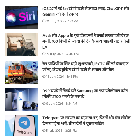
iOS 27 में नई Siri होगी पहले से ज्यादा स्मार्ट, ChatGPT और
Gemini को देगी टक्कर
25 July 2026 - 7:52 PM
Audi और Apple के पूर्व डिजाइनरों ने बनाई लग्जरी इलेक्ट्रिक
बग्गी, 100 किमी से ज्यादा की रेंज के साथ आएगी यह अनोखी
EV
19 July 2026 - 4:48 PM
रेल यात्रियों के लिए बड़ी खुशखबरी, IRCTC की नई वेबसाइट
लॉन्च, टिकट बुकिंग होगी पहले से आसान और तेज
16 July 2026 - 1:45 PM
999 रुपये में रिजर्व करें Samsung का नया फोल्डेबल फोन,
मिलेंगे 2799 रुपये के फायदे
8 July 2026 - 5:54 PM
Telegram पर सरकार का बड़ा एक्शन, फिल्में और वेब सीरीज
देखना पड़ेगा भारी, तीन दिनों में दूसरा नोटिस
5 July 2026 - 2:25 PM