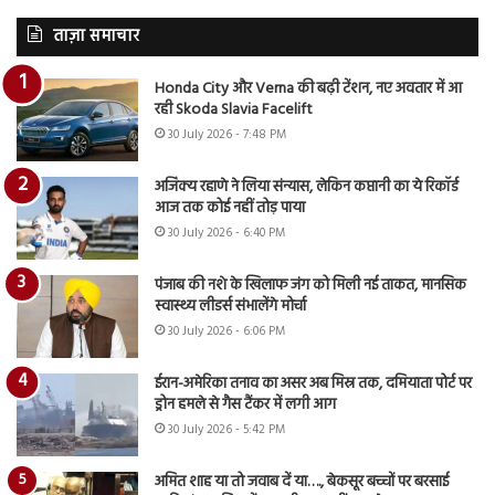
ताज़ा समाचार
Honda City और Verna की बढ़ी टेंशन, नए अवतार में आ
रही Skoda Slavia Facelift
30 July 2026 - 7:48 PM
अजिंक्य रहाणे ने लिया संन्यास, लेकिन कप्तानी का ये रिकॉर्ड
आज तक कोई नहीं तोड़ पाया
30 July 2026 - 6:40 PM
पंजाब की नशे के खिलाफ जंग को मिली नई ताकत, मानसिक
स्वास्थ्य लीडर्स संभालेंगे मोर्चा
30 July 2026 - 6:06 PM
ईरान-अमेरिका तनाव का असर अब मिस्र तक, दमियाता पोर्ट पर
ड्रोन हमले से गैस टैंकर में लगी आग
30 July 2026 - 5:42 PM
अमित शाह या तो जवाब दें या…., बेकसूर बच्चों पर बरसाई