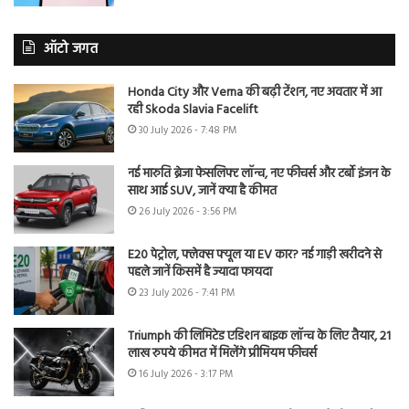
ऑटो जगत
Honda City और Verna की बढ़ी टेंशन, नए अवतार में आ
रही Skoda Slavia Facelift
30 July 2026 - 7:48 PM
नई मारुति ब्रेजा फेसलिफ्ट लॉन्च, नए फीचर्स और टर्बो इंजन के
साथ आई SUV, जानें क्या है कीमत
26 July 2026 - 3:56 PM
E20 पेट्रोल, फ्लेक्स फ्यूल या EV कार? नई गाड़ी खरीदने से
पहले जानें किसमें है ज्यादा फायदा
23 July 2026 - 7:41 PM
Triumph की लिमिटेड एडिशन बाइक लॉन्च के लिए तैयार, 21
लाख रुपये कीमत में मिलेंगे प्रीमियम फीचर्स
16 July 2026 - 3:17 PM