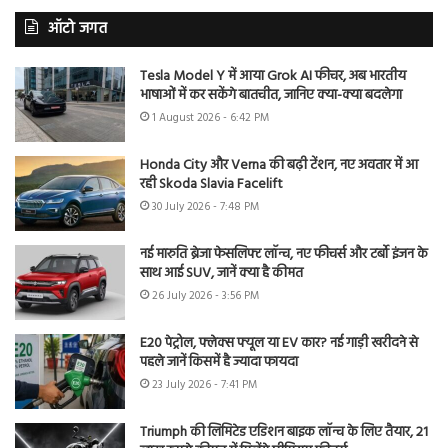
ऑटो जगत
Tesla Model Y में आया Grok AI फीचर, अब भारतीय
भाषाओं में कर सकेंगे बातचीत, जानिए क्या-क्या बदलेगा
1 August 2026 - 6:42 PM
Honda City और Verna की बढ़ी टेंशन, नए अवतार में आ
रही Skoda Slavia Facelift
30 July 2026 - 7:48 PM
नई मारुति ब्रेजा फेसलिफ्ट लॉन्च, नए फीचर्स और टर्बो इंजन के
साथ आई SUV, जानें क्या है कीमत
26 July 2026 - 3:56 PM
E20 पेट्रोल, फ्लेक्स फ्यूल या EV कार? नई गाड़ी खरीदने से
पहले जानें किसमें है ज्यादा फायदा
23 July 2026 - 7:41 PM
Triumph की लिमिटेड एडिशन बाइक लॉन्च के लिए तैयार, 21