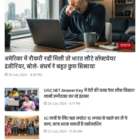
वायरल
अमेरिका में नौकरी नहीं मिली तो भारत लौटे सॉफ्टवेयर
इंजीनियर, बोले- संघर्ष ने बहुत कुछ सिखाया
29 July 2026 - 8:00 PM
UGC NET Answer Key में देरी की वजह पेपर लीक विवाद?
लाखों उम्मीदवार कर रहे इंतजार
26 July 2026 - 6:11 PM
SC छात्रों के लिए बड़ा अपडेट! 15 अगस्त से पहले कर लें ये
काम, वरना अटक सकती है स्कॉलरशिप
22 July 2026 - 11:54 AM