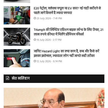
E20 पेट्रोल, फ्लेक्स फ्यूल या EV कार? नई गाड़ी खरीदने से
पहले जानें किसमें है ज्यादा फायदा
23 July 2026 - 7:41 PM
Triumph की लिमिटेड एडिशन बाइक लॉन्च के लिए तैयार, 21
लाख रुपये कीमत में मिलेंगे प्रीमियम फीचर्स
16 July 2026 - 3:17 PM
जानिए Hazard Light का क्या काम है, कब और कैसे करें
इसका इस्तेमाल, ज्यादातर लोग नहीं जानते सही तरीका
12 July 2026 - 6:14 PM
खेत खलिहान