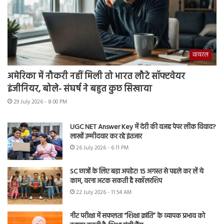
वायरल
अमेरिका में नौकरी नहीं मिली तो भारत लौटे सॉफ्टवेयर
इंजीनियर, बोले- संघर्ष ने बहुत कुछ सिखाया
29 July 2026 - 8:00 PM
UGC NET Answer Key में देरी की वजह पेपर लीक विवाद?
लाखों उम्मीदवार कर रहे इंतजार
26 July 2026 - 6:11 PM
SC छात्रों के लिए बड़ा अपडेट! 15 अगस्त से पहले कर लें ये
काम, वरना अटक सकती है स्कॉलरशिप
22 July 2026 - 11:54 AM
नीट परीक्षा में सफलता “शिक्षा क्रांति” के व्यापक प्रभाव को