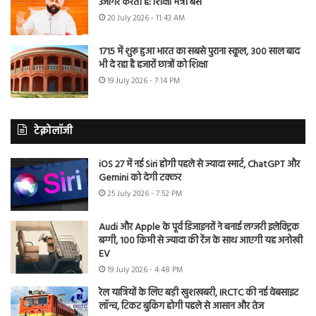
उजागर करती है: शिक्षा मंत्री बैंस
20 July 2026 - 11:43 AM
1715 में शुरू हुआ भारत का सबसे पुराना स्कूल, 300 साल बाद
भी दे रहा है हजारों छात्रों को शिक्षा
19 July 2026 - 7:14 PM
टेक्नोलॉजी
iOS 27 में नई Siri होगी पहले से ज्यादा स्मार्ट, ChatGPT और
Gemini को देगी टक्कर
25 July 2026 - 7:52 PM
Audi और Apple के पूर्व डिजाइनरों ने बनाई लग्जरी इलेक्ट्रिक
बग्गी, 100 किमी से ज्यादा की रेंज के साथ आएगी यह अनोखी
EV
19 July 2026 - 4:48 PM
रेल यात्रियों के लिए बड़ी खुशखबरी, IRCTC की नई वेबसाइट
लॉन्च, टिकट बुकिंग होगी पहले से आसान और तेज