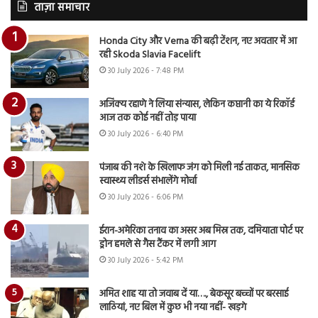
ताज़ा समाचार
Honda City और Verna की बढ़ी टेंशन, नए अवतार में आ
रही Skoda Slavia Facelift
30 July 2026 - 7:48 PM
अजिंक्य रहाणे ने लिया संन्यास, लेकिन कप्तानी का ये रिकॉर्ड
आज तक कोई नहीं तोड़ पाया
30 July 2026 - 6:40 PM
पंजाब की नशे के खिलाफ जंग को मिली नई ताकत, मानसिक
स्वास्थ्य लीडर्स संभालेंगे मोर्चा
30 July 2026 - 6:06 PM
ईरान-अमेरिका तनाव का असर अब मिस्र तक, दमियाता पोर्ट पर
ड्रोन हमले से गैस टैंकर में लगी आग
30 July 2026 - 5:42 PM
अमित शाह या तो जवाब दें या…., बेकसूर बच्चों पर बरसाई
लाठियां, नए बिल में कुछ भी नया नहीं- खड़गे