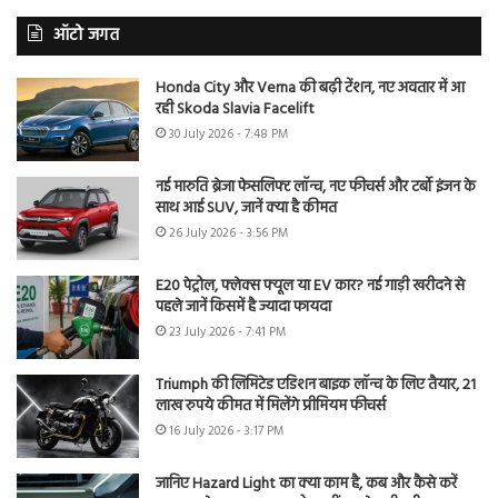
ऑटो जगत
Honda City और Verna की बढ़ी टेंशन, नए अवतार में आ
रही Skoda Slavia Facelift
30 July 2026 - 7:48 PM
नई मारुति ब्रेजा फेसलिफ्ट लॉन्च, नए फीचर्स और टर्बो इंजन के
साथ आई SUV, जानें क्या है कीमत
26 July 2026 - 3:56 PM
E20 पेट्रोल, फ्लेक्स फ्यूल या EV कार? नई गाड़ी खरीदने से
पहले जानें किसमें है ज्यादा फायदा
23 July 2026 - 7:41 PM
Triumph की लिमिटेड एडिशन बाइक लॉन्च के लिए तैयार, 21
लाख रुपये कीमत में मिलेंगे प्रीमियम फीचर्स
16 July 2026 - 3:17 PM
जानिए Hazard Light का क्या काम है, कब और कैसे करें