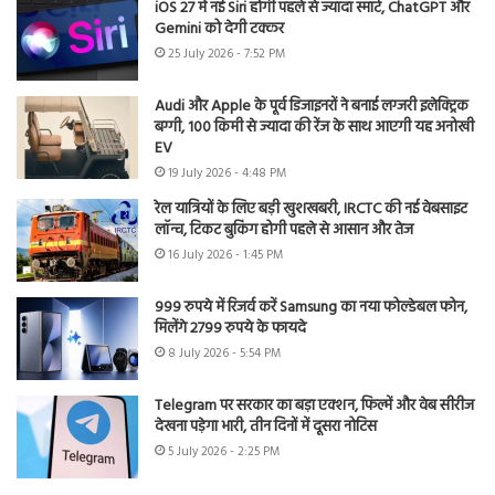
iOS 27 में नई Siri होगी पहले से ज्यादा स्मार्ट, ChatGPT और
Gemini को देगी टक्कर
25 July 2026 - 7:52 PM
Audi और Apple के पूर्व डिजाइनरों ने बनाई लग्जरी इलेक्ट्रिक
बग्गी, 100 किमी से ज्यादा की रेंज के साथ आएगी यह अनोखी
EV
19 July 2026 - 4:48 PM
रेल यात्रियों के लिए बड़ी खुशखबरी, IRCTC की नई वेबसाइट
लॉन्च, टिकट बुकिंग होगी पहले से आसान और तेज
16 July 2026 - 1:45 PM
999 रुपये में रिजर्व करें Samsung का नया फोल्डेबल फोन,
मिलेंगे 2799 रुपये के फायदे
8 July 2026 - 5:54 PM
Telegram पर सरकार का बड़ा एक्शन, फिल्में और वेब सीरीज
देखना पड़ेगा भारी, तीन दिनों में दूसरा नोटिस
5 July 2026 - 2:25 PM