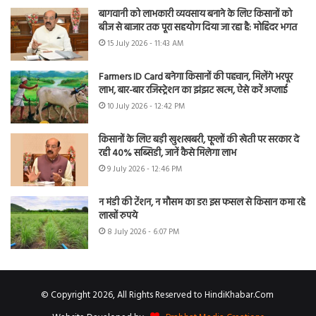
बागवानी को लाभकारी व्यवसाय बनाने के लिए किसानों को
बीज से बाजार तक पूरा सहयोग दिया जा रहा है: मोहिंदर भगत
15 July 2026 - 11:43 AM
Farmers ID Card बनेगा किसानों की पहचान, मिलेंगे भरपूर
लाभ, बार-बार रजिस्ट्रेशन का झंझट खत्म, ऐसे करें अप्लाई
10 July 2026 - 12:42 PM
किसानों के लिए बड़ी खुशखबरी, फूलों की खेती पर सरकार दे
रही 40% सब्सिडी, जानें कैसे मिलेगा लाभ
9 July 2026 - 12:46 PM
न मंडी की टेंशन, न मौसम का डर! इस फसल से किसान कमा रहे
लाखों रुपये
8 July 2026 - 6:07 PM
© Copyright 2026, All Rights Reserved to HindiKhabar.Com