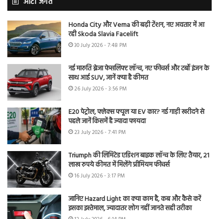
ऑटो जगत
Honda City और Verna की बढ़ी टेंशन, नए अवतार में आ
रही Skoda Slavia Facelift
30 July 2026 - 7:48 PM
नई मारुति ब्रेजा फेसलिफ्ट लॉन्च, नए फीचर्स और टर्बो इंजन के
साथ आई SUV, जानें क्या है कीमत
26 July 2026 - 3:56 PM
E20 पेट्रोल, फ्लेक्स फ्यूल या EV कार? नई गाड़ी खरीदने से
पहले जानें किसमें है ज्यादा फायदा
23 July 2026 - 7:41 PM
Triumph की लिमिटेड एडिशन बाइक लॉन्च के लिए तैयार, 21
लाख रुपये कीमत में मिलेंगे प्रीमियम फीचर्स
16 July 2026 - 3:17 PM
जानिए Hazard Light का क्या काम है, कब और कैसे करें
इसका इस्तेमाल, ज्यादातर लोग नहीं जानते सही तरीका