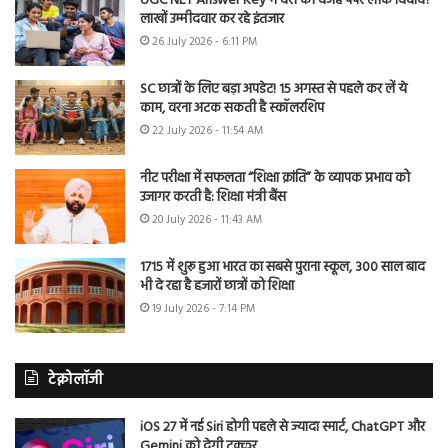
UGC NET Answer Key में देरी की वजह पेपर लीक विवाद?
लाखों उम्मीदवार कर रहे इंतजार
26 July 2026 - 6:11 PM
SC छात्रों के लिए बड़ा अपडेट! 15 अगस्त से पहले कर लें ये
काम, वरना अटक सकती है स्कॉलरशिप
22 July 2026 - 11:54 AM
नीट परीक्षा में सफलता “शिक्षा क्रांति” के व्यापक प्रभाव को
उजागर करती है: शिक्षा मंत्री बैंस
20 July 2026 - 11:43 AM
1715 में शुरू हुआ भारत का सबसे पुराना स्कूल, 300 साल बाद
भी दे रहा है हजारों छात्रों को शिक्षा
19 July 2026 - 7:14 PM
टेक्नोलॉजी
iOS 27 में नई Siri होगी पहले से ज्यादा स्मार्ट, ChatGPT और
Gemini को देगी टक्कर