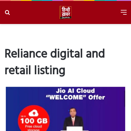
Search
M
for
8/8/2026, 7:04:36 PM
Reliance digital and
retail listing