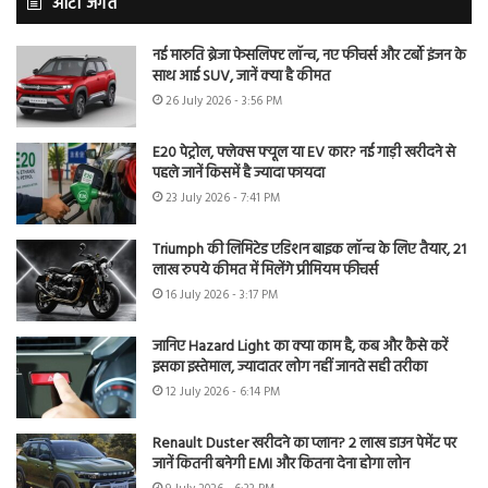
ऑटो जगत
नई मारुति ब्रेजा फेसलिफ्ट लॉन्च, नए फीचर्स और टर्बो इंजन के
साथ आई SUV, जानें क्या है कीमत
26 July 2026 - 3:56 PM
E20 पेट्रोल, फ्लेक्स फ्यूल या EV कार? नई गाड़ी खरीदने से
पहले जानें किसमें है ज्यादा फायदा
23 July 2026 - 7:41 PM
Triumph की लिमिटेड एडिशन बाइक लॉन्च के लिए तैयार, 21
लाख रुपये कीमत में मिलेंगे प्रीमियम फीचर्स
16 July 2026 - 3:17 PM
जानिए Hazard Light का क्या काम है, कब और कैसे करें
इसका इस्तेमाल, ज्यादातर लोग नहीं जानते सही तरीका
12 July 2026 - 6:14 PM
Renault Duster खरीदने का प्लान? 2 लाख डाउन पेमेंट पर
जानें कितनी बनेगी EMI और कितना देना होगा लोन