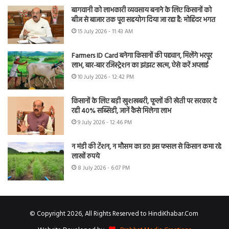
बागवानी को लाभकारी व्यवसाय बनाने के लिए किसानों को
बीज से बाजार तक पूरा सहयोग दिया जा रहा है: मोहिंदर भगत
15 July 2026 - 11:43 AM
Farmers ID Card बनेगा किसानों की पहचान, मिलेंगे भरपूर
लाभ, बार-बार रजिस्ट्रेशन का झंझट खत्म, ऐसे करें अप्लाई
10 July 2026 - 12:42 PM
किसानों के लिए बड़ी खुशखबरी, फूलों की खेती पर सरकार दे
रही 40% सब्सिडी, जानें कैसे मिलेगा लाभ
9 July 2026 - 12:46 PM
न मंडी की टेंशन, न मौसम का डर! इस फसल से किसान कमा रहे
लाखों रुपये
8 July 2026 - 6:07 PM
© Copyright 2026, All Rights Reserved to HindiKhabar.Com