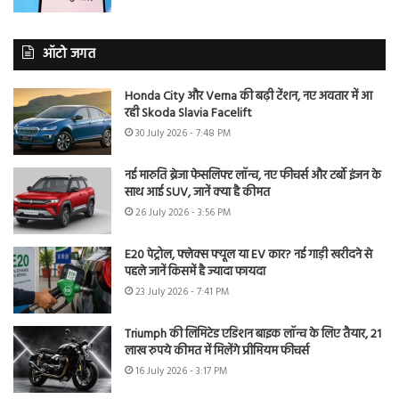
ऑटो जगत
Honda City और Verna की बढ़ी टेंशन, नए अवतार में आ
रही Skoda Slavia Facelift
30 July 2026 - 7:48 PM
नई मारुति ब्रेजा फेसलिफ्ट लॉन्च, नए फीचर्स और टर्बो इंजन के
साथ आई SUV, जानें क्या है कीमत
26 July 2026 - 3:56 PM
E20 पेट्रोल, फ्लेक्स फ्यूल या EV कार? नई गाड़ी खरीदने से
पहले जानें किसमें है ज्यादा फायदा
23 July 2026 - 7:41 PM
Triumph की लिमिटेड एडिशन बाइक लॉन्च के लिए तैयार, 21
लाख रुपये कीमत में मिलेंगे प्रीमियम फीचर्स
16 July 2026 - 3:17 PM