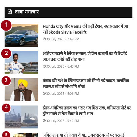
ताज़ा समाचार
Honda City और Verna की बढ़ी टेंशन, नए अवतार में आ
रही Skoda Slavia Facelift
30 July 2026 - 7:48 PM
अजिंक्य रहाणे ने लिया संन्यास, लेकिन कप्तानी का ये रिकॉर्ड
आज तक कोई नहीं तोड़ पाया
30 July 2026 - 6:40 PM
पंजाब की नशे के खिलाफ जंग को मिली नई ताकत, मानसिक
स्वास्थ्य लीडर्स संभालेंगे मोर्चा
30 July 2026 - 6:06 PM
ईरान-अमेरिका तनाव का असर अब मिस्र तक, दमियाता पोर्ट पर
ड्रोन हमले से गैस टैंकर में लगी आग
30 July 2026 - 5:42 PM
अमित शाह या तो जवाब दें या…., बेकसूर बच्चों पर बरसाई