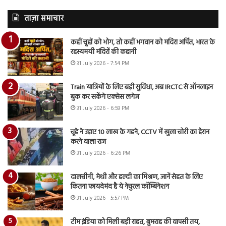
ताज़ा समाचार
कहीं चूहों को भोग, तो कहीं भगवान को मदिरा अर्पित, भारत के
रहस्यमयी मंदिरों की कहानी
31 July 2026 - 7:54 PM
Train यात्रियों के लिए बड़ी सुविधा, अब IRCTC से ऑनलाइन
बुक कर सकेंगे एक्सेस लगेज
31 July 2026 - 6:59 PM
चूहे ने उड़ाए 10 लाख के गहने, CCTV में खुला चोरी का हैरान
करने वाला राज
31 July 2026 - 6:26 PM
दालचीनी, मेथी और हल्दी का मिश्रण, जानें सेहत के लिए
कितना फायदेमंद है ये नेचुरल कॉम्बिनेशन
31 July 2026 - 5:57 PM
टीम इंडिया को मिली बड़ी राहत, बुमराह की वापसी तय,