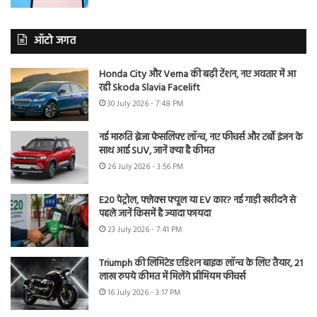
ऑटो जगत
Honda City और Verna की बढ़ी टेंशन, नए अवतार में आ
रही Skoda Slavia Facelift
30 July 2026 - 7:48 PM
नई मारुति ब्रेजा फेसलिफ्ट लॉन्च, नए फीचर्स और टर्बो इंजन के
साथ आई SUV, जानें क्या है कीमत
26 July 2026 - 3:56 PM
E20 पेट्रोल, फ्लेक्स फ्यूल या EV कार? नई गाड़ी खरीदने से
पहले जानें किसमें है ज्यादा फायदा
23 July 2026 - 7:41 PM
Triumph की लिमिटेड एडिशन बाइक लॉन्च के लिए तैयार, 21
लाख रुपये कीमत में मिलेंगे प्रीमियम फीचर्स
16 July 2026 - 3:17 PM