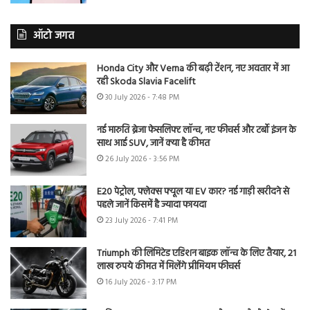
ऑटो जगत
Honda City और Verna की बढ़ी टेंशन, नए अवतार में आ
रही Skoda Slavia Facelift
30 July 2026 - 7:48 PM
नई मारुति ब्रेजा फेसलिफ्ट लॉन्च, नए फीचर्स और टर्बो इंजन के
साथ आई SUV, जानें क्या है कीमत
26 July 2026 - 3:56 PM
E20 पेट्रोल, फ्लेक्स फ्यूल या EV कार? नई गाड़ी खरीदने से
पहले जानें किसमें है ज्यादा फायदा
23 July 2026 - 7:41 PM
Triumph की लिमिटेड एडिशन बाइक लॉन्च के लिए तैयार, 21
लाख रुपये कीमत में मिलेंगे प्रीमियम फीचर्स
16 July 2026 - 3:17 PM