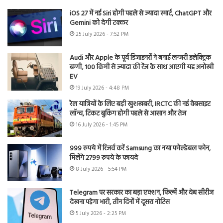
iOS 27 में नई Siri होगी पहले से ज्यादा स्मार्ट, ChatGPT और
Gemini को देगी टक्कर
25 July 2026 - 7:52 PM
Audi और Apple के पूर्व डिजाइनरों ने बनाई लग्जरी इलेक्ट्रिक
बग्गी, 100 किमी से ज्यादा की रेंज के साथ आएगी यह अनोखी
EV
19 July 2026 - 4:48 PM
रेल यात्रियों के लिए बड़ी खुशखबरी, IRCTC की नई वेबसाइट
लॉन्च, टिकट बुकिंग होगी पहले से आसान और तेज
16 July 2026 - 1:45 PM
999 रुपये में रिजर्व करें Samsung का नया फोल्डेबल फोन,
मिलेंगे 2799 रुपये के फायदे
8 July 2026 - 5:54 PM
Telegram पर सरकार का बड़ा एक्शन, फिल्में और वेब सीरीज
देखना पड़ेगा भारी, तीन दिनों में दूसरा नोटिस
5 July 2026 - 2:25 PM