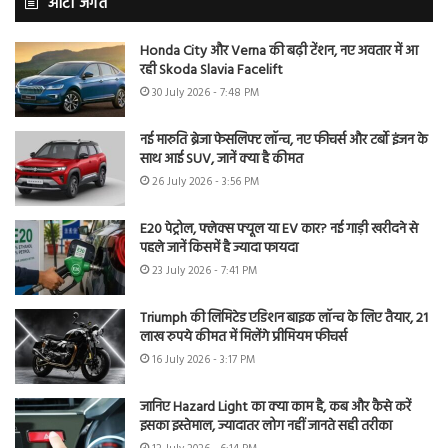
ऑटो जगत
Honda City और Verna की बढ़ी टेंशन, नए अवतार में आ
रही Skoda Slavia Facelift
30 July 2026 - 7:48 PM
नई मारुति ब्रेजा फेसलिफ्ट लॉन्च, नए फीचर्स और टर्बो इंजन के
साथ आई SUV, जानें क्या है कीमत
26 July 2026 - 3:56 PM
E20 पेट्रोल, फ्लेक्स फ्यूल या EV कार? नई गाड़ी खरीदने से
पहले जानें किसमें है ज्यादा फायदा
23 July 2026 - 7:41 PM
Triumph की लिमिटेड एडिशन बाइक लॉन्च के लिए तैयार, 21
लाख रुपये कीमत में मिलेंगे प्रीमियम फीचर्स
16 July 2026 - 3:17 PM
जानिए Hazard Light का क्या काम है, कब और कैसे करें
इसका इस्तेमाल, ज्यादातर लोग नहीं जानते सही तरीका