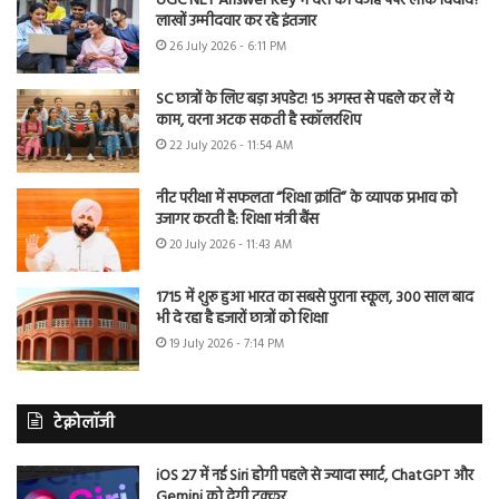
UGC NET Answer Key में देरी की वजह पेपर लीक विवाद?
लाखों उम्मीदवार कर रहे इंतजार
26 July 2026 - 6:11 PM
SC छात्रों के लिए बड़ा अपडेट! 15 अगस्त से पहले कर लें ये
काम, वरना अटक सकती है स्कॉलरशिप
22 July 2026 - 11:54 AM
नीट परीक्षा में सफलता “शिक्षा क्रांति” के व्यापक प्रभाव को
उजागर करती है: शिक्षा मंत्री बैंस
20 July 2026 - 11:43 AM
1715 में शुरू हुआ भारत का सबसे पुराना स्कूल, 300 साल बाद
भी दे रहा है हजारों छात्रों को शिक्षा
19 July 2026 - 7:14 PM
टेक्नोलॉजी
iOS 27 में नई Siri होगी पहले से ज्यादा स्मार्ट, ChatGPT और
Gemini को देगी टक्कर