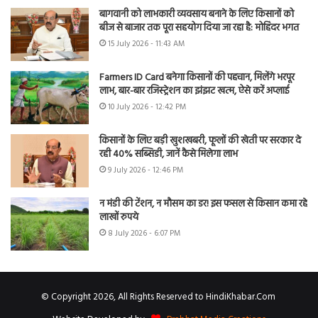
बागवानी को लाभकारी व्यवसाय बनाने के लिए किसानों को
बीज से बाजार तक पूरा सहयोग दिया जा रहा है: मोहिंदर भगत
15 July 2026 - 11:43 AM
Farmers ID Card बनेगा किसानों की पहचान, मिलेंगे भरपूर
लाभ, बार-बार रजिस्ट्रेशन का झंझट खत्म, ऐसे करें अप्लाई
10 July 2026 - 12:42 PM
किसानों के लिए बड़ी खुशखबरी, फूलों की खेती पर सरकार दे
रही 40% सब्सिडी, जानें कैसे मिलेगा लाभ
9 July 2026 - 12:46 PM
न मंडी की टेंशन, न मौसम का डर! इस फसल से किसान कमा रहे
लाखों रुपये
8 July 2026 - 6:07 PM
© Copyright 2026, All Rights Reserved to HindiKhabar.Com