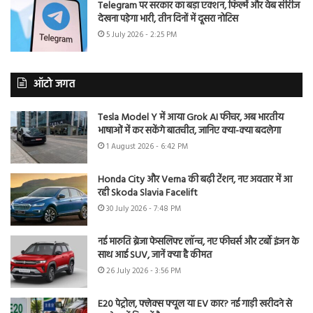
Telegram पर सरकार का बड़ा एक्शन, फिल्में और वेब सीरीज
देखना पड़ेगा भारी, तीन दिनों में दूसरा नोटिस
5 July 2026 - 2:25 PM
ऑटो जगत
Tesla Model Y में आया Grok AI फीचर, अब भारतीय
भाषाओं में कर सकेंगे बातचीत, जानिए क्या-क्या बदलेगा
1 August 2026 - 6:42 PM
Honda City और Verna की बढ़ी टेंशन, नए अवतार में आ
रही Skoda Slavia Facelift
30 July 2026 - 7:48 PM
नई मारुति ब्रेजा फेसलिफ्ट लॉन्च, नए फीचर्स और टर्बो इंजन के
साथ आई SUV, जानें क्या है कीमत
26 July 2026 - 3:56 PM
E20 पेट्रोल, फ्लेक्स फ्यूल या EV कार? नई गाड़ी खरीदने से