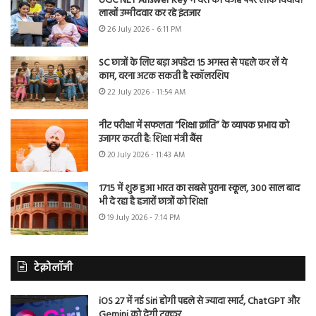
UGC NET Answer Key में देरी की वजह पेपर लीक विवाद?
लाखों उम्मीदवार कर रहे इंतजार
26 July 2026 - 6:11 PM
SC छात्रों के लिए बड़ा अपडेट! 15 अगस्त से पहले कर लें ये
काम, वरना अटक सकती है स्कॉलरशिप
22 July 2026 - 11:54 AM
नीट परीक्षा में सफलता “शिक्षा क्रांति” के व्यापक प्रभाव को
उजागर करती है: शिक्षा मंत्री बैंस
20 July 2026 - 11:43 AM
1715 में शुरू हुआ भारत का सबसे पुराना स्कूल, 300 साल बाद
भी दे रहा है हजारों छात्रों को शिक्षा
19 July 2026 - 7:14 PM
टेक्नोलॉजी
iOS 27 में नई Siri होगी पहले से ज्यादा स्मार्ट, ChatGPT और
Gemini को देगी टक्कर