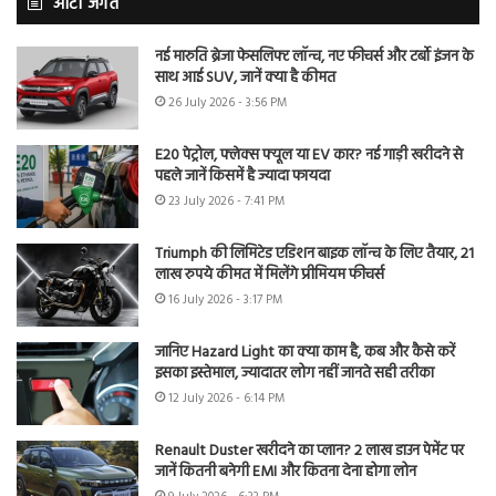
ऑटो जगत
नई मारुति ब्रेजा फेसलिफ्ट लॉन्च, नए फीचर्स और टर्बो इंजन के
साथ आई SUV, जानें क्या है कीमत
26 July 2026 - 3:56 PM
E20 पेट्रोल, फ्लेक्स फ्यूल या EV कार? नई गाड़ी खरीदने से
पहले जानें किसमें है ज्यादा फायदा
23 July 2026 - 7:41 PM
Triumph की लिमिटेड एडिशन बाइक लॉन्च के लिए तैयार, 21
लाख रुपये कीमत में मिलेंगे प्रीमियम फीचर्स
16 July 2026 - 3:17 PM
जानिए Hazard Light का क्या काम है, कब और कैसे करें
इसका इस्तेमाल, ज्यादातर लोग नहीं जानते सही तरीका
12 July 2026 - 6:14 PM
Renault Duster खरीदने का प्लान? 2 लाख डाउन पेमेंट पर
जानें कितनी बनेगी EMI और कितना देना होगा लोन