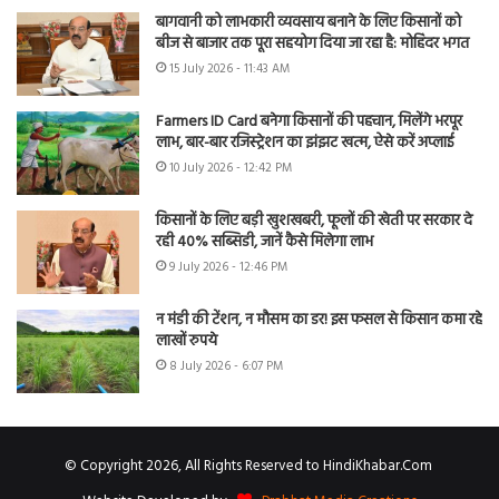
बागवानी को लाभकारी व्यवसाय बनाने के लिए किसानों को
बीज से बाजार तक पूरा सहयोग दिया जा रहा है: मोहिंदर भगत
15 July 2026 - 11:43 AM
Farmers ID Card बनेगा किसानों की पहचान, मिलेंगे भरपूर
लाभ, बार-बार रजिस्ट्रेशन का झंझट खत्म, ऐसे करें अप्लाई
10 July 2026 - 12:42 PM
किसानों के लिए बड़ी खुशखबरी, फूलों की खेती पर सरकार दे
रही 40% सब्सिडी, जानें कैसे मिलेगा लाभ
9 July 2026 - 12:46 PM
न मंडी की टेंशन, न मौसम का डर! इस फसल से किसान कमा रहे
लाखों रुपये
8 July 2026 - 6:07 PM
© Copyright 2026, All Rights Reserved to HindiKhabar.Com