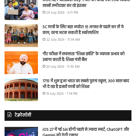
UGC NET Answer Key में देरी की वजह पेपर लीक विवाद?
लाखों उम्मीदवार कर रहे इंतजार
26 July 2026 - 6:11 PM
SC छात्रों के लिए बड़ा अपडेट! 15 अगस्त से पहले कर लें ये
काम, वरना अटक सकती है स्कॉलरशिप
22 July 2026 - 11:54 AM
नीट परीक्षा में सफलता “शिक्षा क्रांति” के व्यापक प्रभाव को
उजागर करती है: शिक्षा मंत्री बैंस
20 July 2026 - 11:43 AM
1715 में शुरू हुआ भारत का सबसे पुराना स्कूल, 300 साल बाद
भी दे रहा है हजारों छात्रों को शिक्षा
19 July 2026 - 7:14 PM
टेक्नोलॉजी
iOS 27 में नई Siri होगी पहले से ज्यादा स्मार्ट, ChatGPT और
Gemini को देगी टक्कर