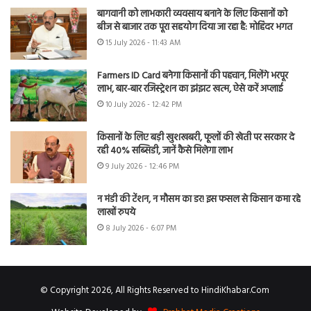
बागवानी को लाभकारी व्यवसाय बनाने के लिए किसानों को
बीज से बाजार तक पूरा सहयोग दिया जा रहा है: मोहिंदर भगत
15 July 2026 - 11:43 AM
Farmers ID Card बनेगा किसानों की पहचान, मिलेंगे भरपूर
लाभ, बार-बार रजिस्ट्रेशन का झंझट खत्म, ऐसे करें अप्लाई
10 July 2026 - 12:42 PM
किसानों के लिए बड़ी खुशखबरी, फूलों की खेती पर सरकार दे
रही 40% सब्सिडी, जानें कैसे मिलेगा लाभ
9 July 2026 - 12:46 PM
न मंडी की टेंशन, न मौसम का डर! इस फसल से किसान कमा रहे
लाखों रुपये
8 July 2026 - 6:07 PM
© Copyright 2026, All Rights Reserved to HindiKhabar.Com