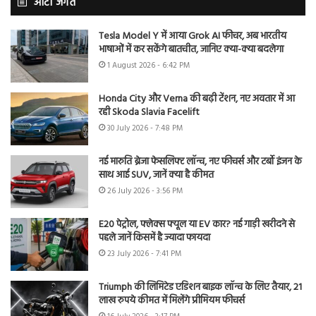
ऑटो जगत
Tesla Model Y में आया Grok AI फीचर, अब भारतीय
भाषाओं में कर सकेंगे बातचीत, जानिए क्या-क्या बदलेगा
1 August 2026 - 6:42 PM
Honda City और Verna की बढ़ी टेंशन, नए अवतार में आ
रही Skoda Slavia Facelift
30 July 2026 - 7:48 PM
नई मारुति ब्रेजा फेसलिफ्ट लॉन्च, नए फीचर्स और टर्बो इंजन के
साथ आई SUV, जानें क्या है कीमत
26 July 2026 - 3:56 PM
E20 पेट्रोल, फ्लेक्स फ्यूल या EV कार? नई गाड़ी खरीदने से
पहले जानें किसमें है ज्यादा फायदा
23 July 2026 - 7:41 PM
Triumph की लिमिटेड एडिशन बाइक लॉन्च के लिए तैयार, 21
लाख रुपये कीमत में मिलेंगे प्रीमियम फीचर्स