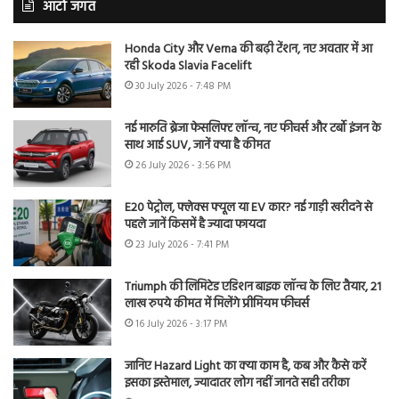
ऑटो जगत
Honda City और Verna की बढ़ी टेंशन, नए अवतार में आ
रही Skoda Slavia Facelift
30 July 2026 - 7:48 PM
नई मारुति ब्रेजा फेसलिफ्ट लॉन्च, नए फीचर्स और टर्बो इंजन के
साथ आई SUV, जानें क्या है कीमत
26 July 2026 - 3:56 PM
E20 पेट्रोल, फ्लेक्स फ्यूल या EV कार? नई गाड़ी खरीदने से
पहले जानें किसमें है ज्यादा फायदा
23 July 2026 - 7:41 PM
Triumph की लिमिटेड एडिशन बाइक लॉन्च के लिए तैयार, 21
लाख रुपये कीमत में मिलेंगे प्रीमियम फीचर्स
16 July 2026 - 3:17 PM
जानिए Hazard Light का क्या काम है, कब और कैसे करें
इसका इस्तेमाल, ज्यादातर लोग नहीं जानते सही तरीका