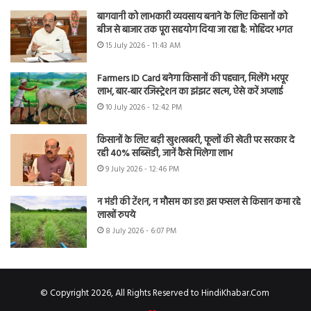
बागवानी को लाभकारी व्यवसाय बनाने के लिए किसानों को
बीज से बाजार तक पूरा सहयोग दिया जा रहा है: मोहिंदर भगत
15 July 2026 - 11:43 AM
Farmers ID Card बनेगा किसानों की पहचान, मिलेंगे भरपूर
लाभ, बार-बार रजिस्ट्रेशन का झंझट खत्म, ऐसे करें अप्लाई
10 July 2026 - 12:42 PM
किसानों के लिए बड़ी खुशखबरी, फूलों की खेती पर सरकार दे
रही 40% सब्सिडी, जानें कैसे मिलेगा लाभ
9 July 2026 - 12:46 PM
न मंडी की टेंशन, न मौसम का डर! इस फसल से किसान कमा रहे
लाखों रुपये
8 July 2026 - 6:07 PM
© Copyright 2026, All Rights Reserved to HindiKhabar.Com