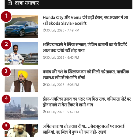
ताज़ा समाचार
Honda City और Verna की बढ़ी टेंशन, नए अवतार में आ
रही Skoda Slavia Facelift
30 July 2026 - 7:48 PM
अजिंक्य रहाणे ने लिया संन्यास, लेकिन कप्तानी का ये रिकॉर्ड
आज तक कोई नहीं तोड़ पाया
30 July 2026 - 6:40 PM
पंजाब की नशे के खिलाफ जंग को मिली नई ताकत, मानसिक
स्वास्थ्य लीडर्स संभालेंगे मोर्चा
30 July 2026 - 6:06 PM
ईरान-अमेरिका तनाव का असर अब मिस्र तक, दमियाता पोर्ट पर
ड्रोन हमले से गैस टैंकर में लगी आग
30 July 2026 - 5:42 PM
अमित शाह या तो जवाब दें या…., बेकसूर बच्चों पर बरसाई
लाठियां, नए बिल में कुछ भी नया नहीं- खड़गे