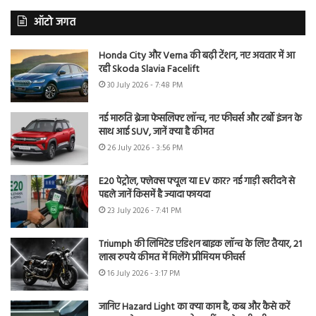
ऑटो जगत
Honda City और Verna की बढ़ी टेंशन, नए अवतार में आ
रही Skoda Slavia Facelift
30 July 2026 - 7:48 PM
नई मारुति ब्रेजा फेसलिफ्ट लॉन्च, नए फीचर्स और टर्बो इंजन के
साथ आई SUV, जानें क्या है कीमत
26 July 2026 - 3:56 PM
E20 पेट्रोल, फ्लेक्स फ्यूल या EV कार? नई गाड़ी खरीदने से
पहले जानें किसमें है ज्यादा फायदा
23 July 2026 - 7:41 PM
Triumph की लिमिटेड एडिशन बाइक लॉन्च के लिए तैयार, 21
लाख रुपये कीमत में मिलेंगे प्रीमियम फीचर्स
16 July 2026 - 3:17 PM
जानिए Hazard Light का क्या काम है, कब और कैसे करें