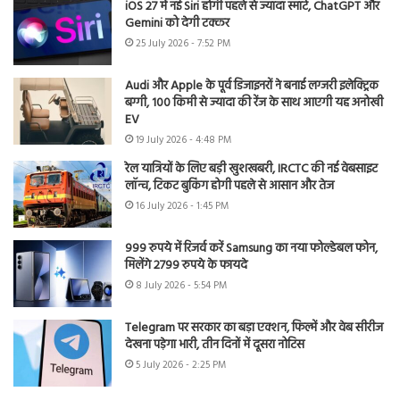
iOS 27 में नई Siri होगी पहले से ज्यादा स्मार्ट, ChatGPT और
Gemini को देगी टक्कर
25 July 2026 - 7:52 PM
Audi और Apple के पूर्व डिजाइनरों ने बनाई लग्जरी इलेक्ट्रिक
बग्गी, 100 किमी से ज्यादा की रेंज के साथ आएगी यह अनोखी
EV
19 July 2026 - 4:48 PM
रेल यात्रियों के लिए बड़ी खुशखबरी, IRCTC की नई वेबसाइट
लॉन्च, टिकट बुकिंग होगी पहले से आसान और तेज
16 July 2026 - 1:45 PM
999 रुपये में रिजर्व करें Samsung का नया फोल्डेबल फोन,
मिलेंगे 2799 रुपये के फायदे
8 July 2026 - 5:54 PM
Telegram पर सरकार का बड़ा एक्शन, फिल्में और वेब सीरीज
देखना पड़ेगा भारी, तीन दिनों में दूसरा नोटिस
5 July 2026 - 2:25 PM