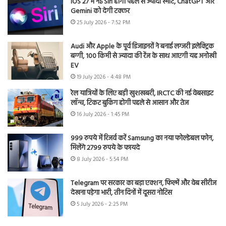
iOS 27 में नई Siri होगी पहले से ज्यादा स्मार्ट, ChatGPT और
Gemini को देगी टक्कर
25 July 2026 - 7:52 PM
Audi और Apple के पूर्व डिजाइनरों ने बनाई लग्जरी इलेक्ट्रिक
बग्गी, 100 किमी से ज्यादा की रेंज के साथ आएगी यह अनोखी
EV
19 July 2026 - 4:48 PM
रेल यात्रियों के लिए बड़ी खुशखबरी, IRCTC की नई वेबसाइट
लॉन्च, टिकट बुकिंग होगी पहले से आसान और तेज
16 July 2026 - 1:45 PM
999 रुपये में रिजर्व करें Samsung का नया फोल्डेबल फोन,
मिलेंगे 2799 रुपये के फायदे
8 July 2026 - 5:54 PM
Telegram पर सरकार का बड़ा एक्शन, फिल्में और वेब सीरीज
देखना पड़ेगा भारी, तीन दिनों में दूसरा नोटिस
5 July 2026 - 2:25 PM