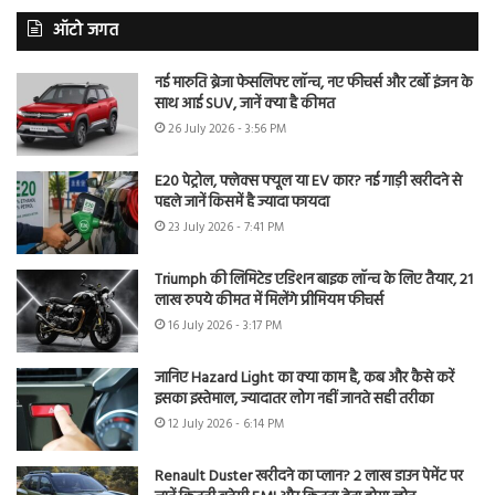
ऑटो जगत
नई मारुति ब्रेजा फेसलिफ्ट लॉन्च, नए फीचर्स और टर्बो इंजन के
साथ आई SUV, जानें क्या है कीमत
26 July 2026 - 3:56 PM
E20 पेट्रोल, फ्लेक्स फ्यूल या EV कार? नई गाड़ी खरीदने से
पहले जानें किसमें है ज्यादा फायदा
23 July 2026 - 7:41 PM
Triumph की लिमिटेड एडिशन बाइक लॉन्च के लिए तैयार, 21
लाख रुपये कीमत में मिलेंगे प्रीमियम फीचर्स
16 July 2026 - 3:17 PM
जानिए Hazard Light का क्या काम है, कब और कैसे करें
इसका इस्तेमाल, ज्यादातर लोग नहीं जानते सही तरीका
12 July 2026 - 6:14 PM
Renault Duster खरीदने का प्लान? 2 लाख डाउन पेमेंट पर