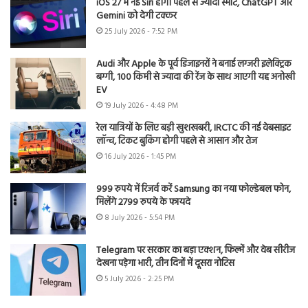
iOS 27 में नई Siri होगी पहले से ज्यादा स्मार्ट, ChatGPT और
Gemini को देगी टक्कर
25 July 2026 - 7:52 PM
Audi और Apple के पूर्व डिजाइनरों ने बनाई लग्जरी इलेक्ट्रिक
बग्गी, 100 किमी से ज्यादा की रेंज के साथ आएगी यह अनोखी
EV
19 July 2026 - 4:48 PM
रेल यात्रियों के लिए बड़ी खुशखबरी, IRCTC की नई वेबसाइट
लॉन्च, टिकट बुकिंग होगी पहले से आसान और तेज
16 July 2026 - 1:45 PM
999 रुपये में रिजर्व करें Samsung का नया फोल्डेबल फोन,
मिलेंगे 2799 रुपये के फायदे
8 July 2026 - 5:54 PM
Telegram पर सरकार का बड़ा एक्शन, फिल्में और वेब सीरीज
देखना पड़ेगा भारी, तीन दिनों में दूसरा नोटिस
5 July 2026 - 2:25 PM