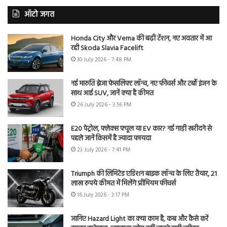
ऑटो जगत
Honda City और Verna की बढ़ी टेंशन, नए अवतार में आ
रही Skoda Slavia Facelift
30 July 2026 - 7:48 PM
नई मारुति ब्रेजा फेसलिफ्ट लॉन्च, नए फीचर्स और टर्बो इंजन के
साथ आई SUV, जानें क्या है कीमत
26 July 2026 - 3:56 PM
E20 पेट्रोल, फ्लेक्स फ्यूल या EV कार? नई गाड़ी खरीदने से
पहले जानें किसमें है ज्यादा फायदा
23 July 2026 - 7:41 PM
Triumph की लिमिटेड एडिशन बाइक लॉन्च के लिए तैयार, 21
लाख रुपये कीमत में मिलेंगे प्रीमियम फीचर्स
16 July 2026 - 3:17 PM
जानिए Hazard Light का क्या काम है, कब और कैसे करें