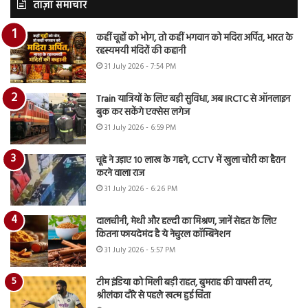
ताज़ा समाचार
कहीं चूहों को भोग, तो कहीं भगवान को मदिरा अर्पित, भारत के
रहस्यमयी मंदिरों की कहानी
31 July 2026 - 7:54 PM
Train यात्रियों के लिए बड़ी सुविधा, अब IRCTC से ऑनलाइन
बुक कर सकेंगे एक्सेस लगेज
31 July 2026 - 6:59 PM
चूहे ने उड़ाए 10 लाख के गहने, CCTV में खुला चोरी का हैरान
करने वाला राज
31 July 2026 - 6:26 PM
दालचीनी, मेथी और हल्दी का मिश्रण, जानें सेहत के लिए
कितना फायदेमंद है ये नेचुरल कॉम्बिनेशन
31 July 2026 - 5:57 PM
टीम इंडिया को मिली बड़ी राहत, बुमराह की वापसी तय,
श्रीलंका दौरे से पहले खत्म हुई चिंता