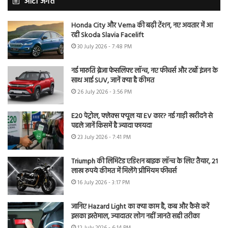
ऑटो जगत
Honda City और Verna की बढ़ी टेंशन, नए अवतार में आ
रही Skoda Slavia Facelift
30 July 2026 - 7:48 PM
नई मारुति ब्रेजा फेसलिफ्ट लॉन्च, नए फीचर्स और टर्बो इंजन के
साथ आई SUV, जानें क्या है कीमत
26 July 2026 - 3:56 PM
E20 पेट्रोल, फ्लेक्स फ्यूल या EV कार? नई गाड़ी खरीदने से
पहले जानें किसमें है ज्यादा फायदा
23 July 2026 - 7:41 PM
Triumph की लिमिटेड एडिशन बाइक लॉन्च के लिए तैयार, 21
लाख रुपये कीमत में मिलेंगे प्रीमियम फीचर्स
16 July 2026 - 3:17 PM
जानिए Hazard Light का क्या काम है, कब और कैसे करें
इसका इस्तेमाल, ज्यादातर लोग नहीं जानते सही तरीका
12 July 2026 - 6:14 PM