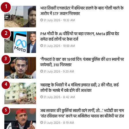
भरत तिवारी एनकाउंटर में हथियार डालने के बाद गोली मारने के
आरोप में STF जवान गिरफ्तार
31 July 2026 - 10:33 AM
PM मोदी के AI वीडियो पर बड़ा एक्शन, Meta इंडिया हेड
समेत कई लोगों पर केस दर्ज
31 July 2026 - 10:00 AM
‘गैंगस्टरां ते वार’ का 191वां दिन: पंजाब पुलिस की 611 स्थानों पर
छापेमारी, 310 गिरफ्तार
31 July 2026 - 9:20 AM
महाराष्ट्र के भिवंडी में 4 मंजिला इमारत ढही, 2 की मौत, कई
लोगों के मलबे में दबे होने की आशंका
31 July 2026 - 8:42 AM
जब सरकार की कुर्सियां खाली रहने लगीं, तो…’ भदोही का नाम
‘संत रविदास नगर’ करने पर अखिलेश यादव का बीजेपी पर तंज
31 July 2026 - 8:19 AM