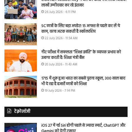
लाखों उम्मीदवार कर रहे इंतजार
26 July 2026 - 6:11 PM
SC छात्रों के लिए बड़ा अपडेट! 15 अगस्त से पहले कर लें ये
काम, वरना अटक सकती है स्कॉलरशिप
22 July 2026 - 11:54 AM
नीट परीक्षा में सफलता “शिक्षा क्रांति” के व्यापक प्रभाव को
उजागर करती है: शिक्षा मंत्री बैंस
20 July 2026 - 11:43 AM
1715 में शुरू हुआ भारत का सबसे पुराना स्कूल, 300 साल बाद
भी दे रहा है हजारों छात्रों को शिक्षा
19 July 2026 - 7:14 PM
टेक्नोलॉजी
iOS 27 में नई Siri होगी पहले से ज्यादा स्मार्ट, ChatGPT और
Gemini को देगी टक्कर