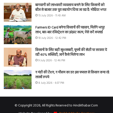
बागवानी को लाभकारी व्यवसाय बनाने के लिए किसानों को
बीज से बाजार तक पूरा सहयोग दिया जा रहा है: मोहिंदर भगत
15 July 2026 - 11:43 AM
Farmers ID Card बनेगा किसानों की पहचान, मिलेंगे भरपूर
लाभ, बार-बार रजिस्ट्रेशन का झंझट खत्म, ऐसे करें अप्लाई
10 July 2026 - 12:42 PM
किसानों के लिए बड़ी खुशखबरी, फूलों की खेती पर सरकार दे
रही 40% सब्सिडी, जानें कैसे मिलेगा लाभ
9 July 2026 - 12:46 PM
न मंडी की टेंशन, न मौसम का डर! इस फसल से किसान कमा रहे
लाखों रुपये
8 July 2026 - 6:07 PM
© Copyright 2026, All Rights Reserved to HindiKhabar.Com