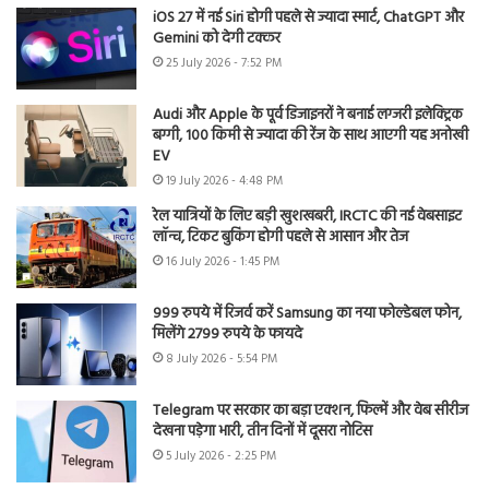
iOS 27 में नई Siri होगी पहले से ज्यादा स्मार्ट, ChatGPT और
Gemini को देगी टक्कर
25 July 2026 - 7:52 PM
Audi और Apple के पूर्व डिजाइनरों ने बनाई लग्जरी इलेक्ट्रिक
बग्गी, 100 किमी से ज्यादा की रेंज के साथ आएगी यह अनोखी
EV
19 July 2026 - 4:48 PM
रेल यात्रियों के लिए बड़ी खुशखबरी, IRCTC की नई वेबसाइट
लॉन्च, टिकट बुकिंग होगी पहले से आसान और तेज
16 July 2026 - 1:45 PM
999 रुपये में रिजर्व करें Samsung का नया फोल्डेबल फोन,
मिलेंगे 2799 रुपये के फायदे
8 July 2026 - 5:54 PM
Telegram पर सरकार का बड़ा एक्शन, फिल्में और वेब सीरीज
देखना पड़ेगा भारी, तीन दिनों में दूसरा नोटिस
5 July 2026 - 2:25 PM