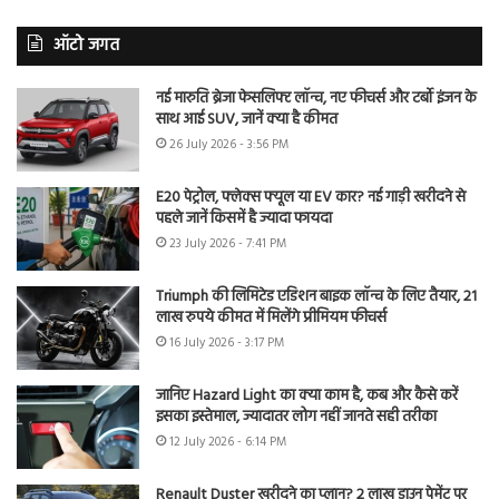
ऑटो जगत
नई मारुति ब्रेजा फेसलिफ्ट लॉन्च, नए फीचर्स और टर्बो इंजन के
साथ आई SUV, जानें क्या है कीमत
26 July 2026 - 3:56 PM
E20 पेट्रोल, फ्लेक्स फ्यूल या EV कार? नई गाड़ी खरीदने से
पहले जानें किसमें है ज्यादा फायदा
23 July 2026 - 7:41 PM
Triumph की लिमिटेड एडिशन बाइक लॉन्च के लिए तैयार, 21
लाख रुपये कीमत में मिलेंगे प्रीमियम फीचर्स
16 July 2026 - 3:17 PM
जानिए Hazard Light का क्या काम है, कब और कैसे करें
इसका इस्तेमाल, ज्यादातर लोग नहीं जानते सही तरीका
12 July 2026 - 6:14 PM
Renault Duster खरीदने का प्लान? 2 लाख डाउन पेमेंट पर