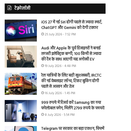
टेक्नोलॉजी
iOS 27 में नई Siri होगी पहले से ज्यादा स्मार्ट,
ChatGPT और Gemini को देगी टक्कर
25 July 2026 - 7:52 PM
Audi और Apple के पूर्व डिजाइनरों ने बनाई
लग्जरी इलेक्ट्रिक बग्गी, 100 किमी से ज्यादा
की रेंज के साथ आएगी यह अनोखी EV
19 July 2026 - 4:48 PM
रेल यात्रियों के लिए बड़ी खुशखबरी, IRCTC
की नई वेबसाइट लॉन्च, टिकट बुकिंग होगी
पहले से आसान और तेज
16 July 2026 - 1:45 PM
999 रुपये में रिजर्व करें Samsung का नया
फोल्डेबल फोन, मिलेंगे 2799 रुपये के फायदे
8 July 2026 - 5:54 PM
Telegram पर सरकार का बड़ा एक्शन, फिल्में