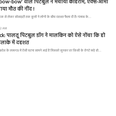
ं ‘bow-bow’ वाले पिटबुल ने मचाया कोहराम, एक्स-आर्मी
या मौत की नींद !
़क से लेकर सोसाइटी तक कुत्तों ने लोगों के बीच दहशत फैला दी है। पंजाब के…
:12 AM
ck: पालतू पिटबुल डॉग ने मालकिन को ऐसे नोंचा कि हो
 इलाके में दहशत
र प्रदेश के लखनऊ में ऐसी घटना सामने आई है जिसको सुनकर हर किसी के रोगंटे खड़े हो…