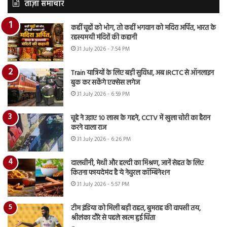
ताज़ा समाचार
कहीं चूहों को भोग, तो कहीं भगवान को मदिरा अर्पित, भारत के
रहस्यमयी मंदिरों की कहानी
31 July 2026 - 7:54 PM
Train यात्रियों के लिए बड़ी सुविधा, अब IRCTC से ऑनलाइन
बुक कर सकेंगे एक्सेस लगेज
31 July 2026 - 6:59 PM
चूहे ने उड़ाए 10 लाख के गहने, CCTV में खुला चोरी का हैरान
करने वाला राज
31 July 2026 - 6:26 PM
दालचीनी, मेथी और हल्दी का मिश्रण, जानें सेहत के लिए
कितना फायदेमंद है ये नेचुरल कॉम्बिनेशन
31 July 2026 - 5:57 PM
टीम इंडिया को मिली बड़ी राहत, बुमराह की वापसी तय,
श्रीलंका दौरे से पहले खत्म हुई चिंता