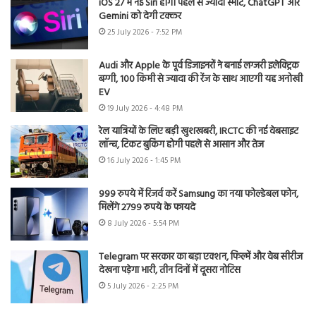
iOS 27 में नई Siri होगी पहले से ज्यादा स्मार्ट, ChatGPT और
Gemini को देगी टक्कर
25 July 2026 - 7:52 PM
Audi और Apple के पूर्व डिजाइनरों ने बनाई लग्जरी इलेक्ट्रिक
बग्गी, 100 किमी से ज्यादा की रेंज के साथ आएगी यह अनोखी
EV
19 July 2026 - 4:48 PM
रेल यात्रियों के लिए बड़ी खुशखबरी, IRCTC की नई वेबसाइट
लॉन्च, टिकट बुकिंग होगी पहले से आसान और तेज
16 July 2026 - 1:45 PM
999 रुपये में रिजर्व करें Samsung का नया फोल्डेबल फोन,
मिलेंगे 2799 रुपये के फायदे
8 July 2026 - 5:54 PM
Telegram पर सरकार का बड़ा एक्शन, फिल्में और वेब सीरीज
देखना पड़ेगा भारी, तीन दिनों में दूसरा नोटिस
5 July 2026 - 2:25 PM