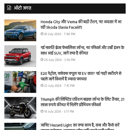
ऑटो जगत
Honda City और Verna की बढ़ी टेंशन, नए अवतार में आ
रही Skoda Slavia Facelift
30 July 2026 - 7:48 PM
नई मारुति ब्रेजा फेसलिफ्ट लॉन्च, नए फीचर्स और टर्बो इंजन के
साथ आई SUV, जानें क्या है कीमत
26 July 2026 - 3:56 PM
E20 पेट्रोल, फ्लेक्स फ्यूल या EV कार? नई गाड़ी खरीदने से
पहले जानें किसमें है ज्यादा फायदा
23 July 2026 - 7:41 PM
Triumph की लिमिटेड एडिशन बाइक लॉन्च के लिए तैयार, 21
लाख रुपये कीमत में मिलेंगे प्रीमियम फीचर्स
16 July 2026 - 3:17 PM
जानिए Hazard Light का क्या काम है, कब और कैसे करें