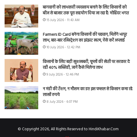
बागवानी को लाभकारी व्यवसाय बनाने के लिए किसानों को
बीज से बाजार तक पूरा सहयोग दिया जा रहा है: मोहिंदर भगत
15 July 2026 - 11:43 AM
Farmers ID Card बनेगा किसानों की पहचान, मिलेंगे भरपूर
लाभ, बार-बार रजिस्ट्रेशन का झंझट खत्म, ऐसे करें अप्लाई
10 July 2026 - 12:42 PM
किसानों के लिए बड़ी खुशखबरी, फूलों की खेती पर सरकार दे
रही 40% सब्सिडी, जानें कैसे मिलेगा लाभ
9 July 2026 - 12:46 PM
न मंडी की टेंशन, न मौसम का डर! इस फसल से किसान कमा रहे
लाखों रुपये
8 July 2026 - 6:07 PM
© Copyright 2026, All Rights Reserved to HindiKhabar.Com