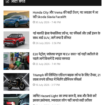
ऑटो जगत
Honda City और Verna की बढ़ी टेंशन, नए अवतार में आ
रही Skoda Slavia Facelift
30 July 2026 - 7:48 PM
नई मारुति ब्रेजा फेसलिफ्ट लॉन्च, नए फीचर्स और टर्बो इंजन के
साथ आई SUV, जानें क्या है कीमत
26 July 2026 - 3:56 PM
E20 पेट्रोल, फ्लेक्स फ्यूल या EV कार? नई गाड़ी खरीदने से
पहले जानें किसमें है ज्यादा फायदा
23 July 2026 - 7:41 PM
Triumph की लिमिटेड एडिशन बाइक लॉन्च के लिए तैयार, 21
लाख रुपये कीमत में मिलेंगे प्रीमियम फीचर्स
16 July 2026 - 3:17 PM
जानिए Hazard Light का क्या काम है, कब और कैसे करें
इसका इस्तेमाल, ज्यादातर लोग नहीं जानते सही तरीका