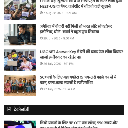
CBI का बड़ा खुलासा: NTA के एक्सपर्ट्स के जरिए लीक हुआ
NEET-UG का पेपर, चार्जशीट में चौंकाने वाले खुलासे
7 August 2026 - 9:21 AM
अमेरिका में नौकरी नहीं मिली तो भारत लौटे सॉफ्टवेयर
इंजीनियर, बोले- संघर्ष ने बहुत कुछ सिखाया
29 July 2026 - 8:00 PM
UGC NET Answer Key में देरी की वजह पेपर लीक विवाद?
लाखों उम्मीदवार कर रहे इंतजार
26 July 2026 - 6:11 PM
SC छात्रों के लिए बड़ा अपडेट! 15 अगस्त से पहले कर लें ये
काम, वरना अटक सकती है स्कॉलरशिप
22 July 2026 - 11:54 AM
टेक्नोलॉजी
जियो ग्राहकों के लिए नए OTT पास लॉन्च, 550 रुपये और