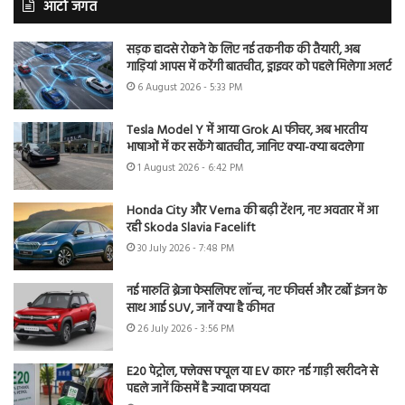
ऑटो जगत
सड़क हादसे रोकने के लिए नई तकनीक की तैयारी, अब
गाड़ियां आपस में करेंगी बातचीत, ड्राइवर को पहले मिलेगा अलर्ट
6 August 2026 - 5:33 PM
Tesla Model Y में आया Grok AI फीचर, अब भारतीय
भाषाओं में कर सकेंगे बातचीत, जानिए क्या-क्या बदलेगा
1 August 2026 - 6:42 PM
Honda City और Verna की बढ़ी टेंशन, नए अवतार में आ
रही Skoda Slavia Facelift
30 July 2026 - 7:48 PM
नई मारुति ब्रेजा फेसलिफ्ट लॉन्च, नए फीचर्स और टर्बो इंजन के
साथ आई SUV, जानें क्या है कीमत
26 July 2026 - 3:56 PM
E20 पेट्रोल, फ्लेक्स फ्यूल या EV कार? नई गाड़ी खरीदने से
पहले जानें किसमें है ज्यादा फायदा