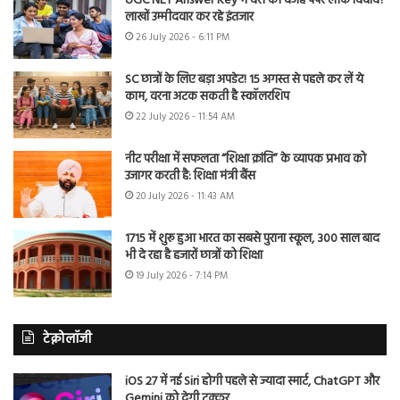
UGC NET Answer Key में देरी की वजह पेपर लीक विवाद?
लाखों उम्मीदवार कर रहे इंतजार
26 July 2026 - 6:11 PM
SC छात्रों के लिए बड़ा अपडेट! 15 अगस्त से पहले कर लें ये
काम, वरना अटक सकती है स्कॉलरशिप
22 July 2026 - 11:54 AM
नीट परीक्षा में सफलता “शिक्षा क्रांति” के व्यापक प्रभाव को
उजागर करती है: शिक्षा मंत्री बैंस
20 July 2026 - 11:43 AM
1715 में शुरू हुआ भारत का सबसे पुराना स्कूल, 300 साल बाद
भी दे रहा है हजारों छात्रों को शिक्षा
19 July 2026 - 7:14 PM
टेक्नोलॉजी
iOS 27 में नई Siri होगी पहले से ज्यादा स्मार्ट, ChatGPT और
Gemini को देगी टक्कर