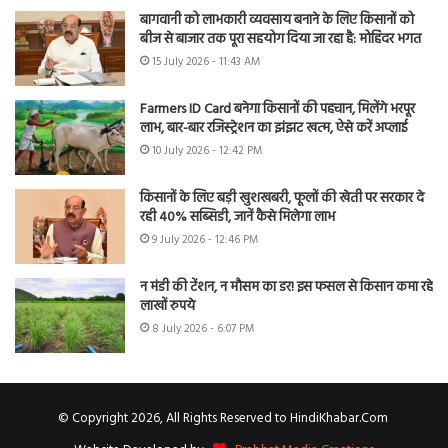
बागवानी को लाभकारी व्यवसाय बनाने के लिए किसानों को
बीज से बाजार तक पूरा सहयोग दिया जा रहा है: मोहिंदर भगत
15 July 2026 - 11:43 AM
Farmers ID Card बनेगा किसानों की पहचान, मिलेंगे भरपूर
लाभ, बार-बार रजिस्ट्रेशन का झंझट खत्म, ऐसे करें अप्लाई
10 July 2026 - 12:42 PM
किसानों के लिए बड़ी खुशखबरी, फूलों की खेती पर सरकार दे
रही 40% सब्सिडी, जानें कैसे मिलेगा लाभ
9 July 2026 - 12:46 PM
न मंडी की टेंशन, न मौसम का डर! इस फसल से किसान कमा रहे
लाखों रुपये
8 July 2026 - 6:07 PM
© Copyright 2026, All Rights Reserved to HindiKhabar.Com