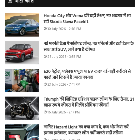
ऑटो जगत
Honda City और Verna की बढ़ी टेंशन, नए अवतार में आ
रही Skoda Slavia Facelift
30 July 2026 - 7:48 PM
नई मारुति ब्रेजा फेसलिफ्ट लॉन्च, नए फीचर्स और टर्बो इंजन के
साथ आई SUV, जानें क्या है कीमत
26 July 2026 - 3:56 PM
E20 पेट्रोल, फ्लेक्स फ्यूल या EV कार? नई गाड़ी खरीदने से
पहले जानें किसमें है ज्यादा फायदा
23 July 2026 - 7:41 PM
Triumph की लिमिटेड एडिशन बाइक लॉन्च के लिए तैयार, 21
लाख रुपये कीमत में मिलेंगे प्रीमियम फीचर्स
16 July 2026 - 3:17 PM
जानिए Hazard Light का क्या काम है, कब और कैसे करें
इसका इस्तेमाल, ज्यादातर लोग नहीं जानते सही तरीका