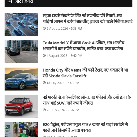
ऑटो जगत
सड़क हादसे रोकने के लिए नई तकनीक की तैयारी, अब
गाड़ियां आपस में करेंगी बातचीत, ड्राइवर को पहले मिलेगा अलर्ट
6 August 2026 - 5:33 PM
Tesla Model Y में आया Grok AI फीचर, अब भारतीय
भाषाओं में कर सकेंगे बातचीत, जानिए क्या-क्या बदलेगा
1 August 2026 - 6:42 PM
Honda City और Verna की बढ़ी टेंशन, नए अवतार में आ
रही Skoda Slavia Facelift
30 July 2026 - 7:48 PM
नई मारुति ब्रेजा फेसलिफ्ट लॉन्च, नए फीचर्स और टर्बो इंजन के
साथ आई SUV, जानें क्या है कीमत
26 July 2026 - 3:56 PM
E20 पेट्रोल, फ्लेक्स फ्यूल या EV कार? नई गाड़ी खरीदने से
पहले जानें किसमें है ज्यादा फायदा