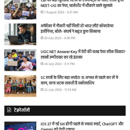
CBI का बड़ा खुलासा: NTA के एक्सपर्ट्स के जरिए लीक हुआ
NEET-UG का पेपर, चार्जशीट में चौंकाने वाले खुलासे
7 August 2026 - 9:21 AM
अमेरिका में नौकरी नहीं मिली तो भारत लौटे सॉफ्टवेयर
इंजीनियर, बोले- संघर्ष ने बहुत कुछ सिखाया
29 July 2026 - 8:00 PM
UGC NET Answer Key में देरी की वजह पेपर लीक विवाद?
लाखों उम्मीदवार कर रहे इंतजार
26 July 2026 - 6:11 PM
SC छात्रों के लिए बड़ा अपडेट! 15 अगस्त से पहले कर लें ये
काम, वरना अटक सकती है स्कॉलरशिप
22 July 2026 - 11:54 AM
टेक्नोलॉजी
iOS 27 में नई Siri होगी पहले से ज्यादा स्मार्ट, ChatGPT और
Gemini को देगी टक्कर