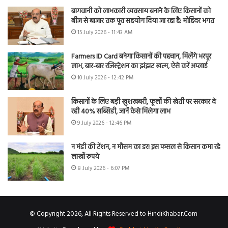
बागवानी को लाभकारी व्यवसाय बनाने के लिए किसानों को
बीज से बाजार तक पूरा सहयोग दिया जा रहा है: मोहिंदर भगत
15 July 2026 - 11:43 AM
Farmers ID Card बनेगा किसानों की पहचान, मिलेंगे भरपूर
लाभ, बार-बार रजिस्ट्रेशन का झंझट खत्म, ऐसे करें अप्लाई
10 July 2026 - 12:42 PM
किसानों के लिए बड़ी खुशखबरी, फूलों की खेती पर सरकार दे
रही 40% सब्सिडी, जानें कैसे मिलेगा लाभ
9 July 2026 - 12:46 PM
न मंडी की टेंशन, न मौसम का डर! इस फसल से किसान कमा रहे
लाखों रुपये
8 July 2026 - 6:07 PM
© Copyright 2026, All Rights Reserved to HindiKhabar.Com