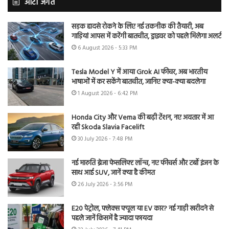
ऑटो जगत
सड़क हादसे रोकने के लिए नई तकनीक की तैयारी, अब
गाड़ियां आपस में करेंगी बातचीत, ड्राइवर को पहले मिलेगा अलर्ट
6 August 2026 - 5:33 PM
Tesla Model Y में आया Grok AI फीचर, अब भारतीय
भाषाओं में कर सकेंगे बातचीत, जानिए क्या-क्या बदलेगा
1 August 2026 - 6:42 PM
Honda City और Verna की बढ़ी टेंशन, नए अवतार में आ
रही Skoda Slavia Facelift
30 July 2026 - 7:48 PM
नई मारुति ब्रेजा फेसलिफ्ट लॉन्च, नए फीचर्स और टर्बो इंजन के
साथ आई SUV, जानें क्या है कीमत
26 July 2026 - 3:56 PM
E20 पेट्रोल, फ्लेक्स फ्यूल या EV कार? नई गाड़ी खरीदने से
पहले जानें किसमें है ज्यादा फायदा