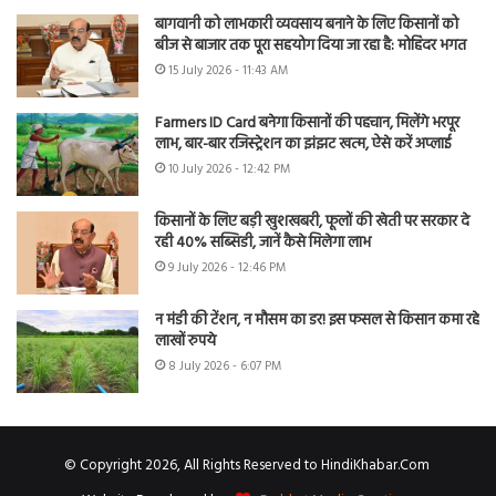
बागवानी को लाभकारी व्यवसाय बनाने के लिए किसानों को
बीज से बाजार तक पूरा सहयोग दिया जा रहा है: मोहिंदर भगत
15 July 2026 - 11:43 AM
Farmers ID Card बनेगा किसानों की पहचान, मिलेंगे भरपूर
लाभ, बार-बार रजिस्ट्रेशन का झंझट खत्म, ऐसे करें अप्लाई
10 July 2026 - 12:42 PM
किसानों के लिए बड़ी खुशखबरी, फूलों की खेती पर सरकार दे
रही 40% सब्सिडी, जानें कैसे मिलेगा लाभ
9 July 2026 - 12:46 PM
न मंडी की टेंशन, न मौसम का डर! इस फसल से किसान कमा रहे
लाखों रुपये
8 July 2026 - 6:07 PM
© Copyright 2026, All Rights Reserved to HindiKhabar.Com