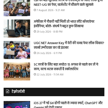
CBI का बड़ा खुलासा: NTA के एक्सपर्ट्स के जरिए लीक हुआ
NEET-UG का पेपर, चार्जशीट में चौंकाने वाले खुलासे
7 August 2026 - 9:21 AM
अमेरिका में नौकरी नहीं मिली तो भारत लौटे सॉफ्टवेयर
इंजीनियर, बोले- संघर्ष ने बहुत कुछ सिखाया
29 July 2026 - 8:00 PM
UGC NET Answer Key में देरी की वजह पेपर लीक विवाद?
लाखों उम्मीदवार कर रहे इंतजार
26 July 2026 - 6:11 PM
SC छात्रों के लिए बड़ा अपडेट! 15 अगस्त से पहले कर लें ये
काम, वरना अटक सकती है स्कॉलरशिप
22 July 2026 - 11:54 AM
टेक्नोलॉजी
iOS 27 में नई Siri होगी पहले से ज्यादा स्मार्ट, ChatGPT और
Gemini को देगी टक्कर